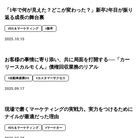
#広報
#新卒
#経営
#編集
「1年で何が見えた？どこが変わった？」新卒2年目が振り
返る成長の舞台裏
テーマ別
#DX＆マーケティング
#新卒
#人事からのメッセージ
#安心をつくる仕組み
#社内異動
2025.10.15
注目の記事
お客様の事情に寄り添い、共に局面を打開する──「カー
リースカルモくん」債権回収業務のリアル
面接で転職理由はどう話すべき？面接官が聞きた
い、模範解答ではない「本音」
#自動車産業DX
#カスタマーサクセス
2023.08.01
2025.09.17
現場で磨くマーケティングの実戦力。実力をつけるために
ナイルが最適だった理由
#DX＆マーケティング
#マーケター