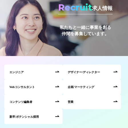
Recruit
求人情報
私たちと一緒に事業を創る
仲間を募集しています。
エンジニア
デザイナー/ディレクター
Webコンサルタント
企画/マーケティング
コンテンツ編集者
営業
新卒/ポテンシャル採用