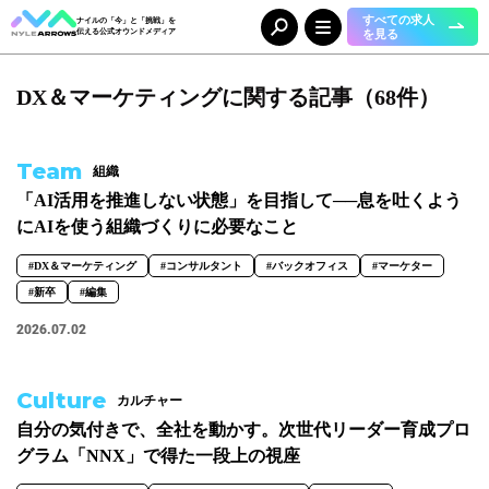
すべての求人
ナイルの「今」と「挑戦」を
を見る
伝える公式オウンドメディア
DX＆マーケティングに関する記事（68件）
Category
カテゴリ
人（65）
事業（36）
Team
組織
組織（37）
お知らせ（25）
「AI活用を推進しない状態」を目指して──息を吐くよう
にAIを使う組織づくりに必要なこと
Tag
タグ
#DX＆マーケティング
#コンサルタント
#バックオフィス
#マーケター
#新卒
#編集
事業部
2026.07.02
#DX＆マーケティング
#コーポレート本部
#メディア＆ソリューション
#人事本部
#自動車産業DX
Culture
カルチャー
職種
自分の気付きで、全社を動かす。次世代リーダー育成プロ
グラム「NNX」で得た一段上の視座
#エンジニア
#カスタマーサクセス
#コンサルタント
#セールス
#デザイナー
#バックオフィス
#マーケター
#事業開発
#人事