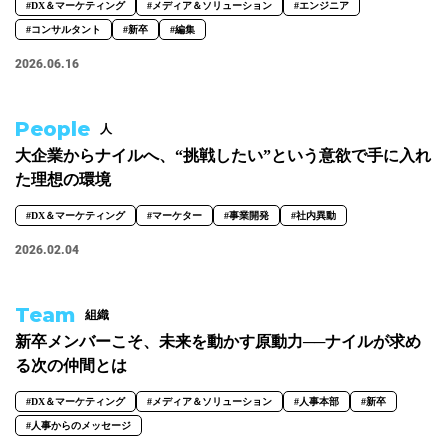
#DX＆マーケティング
#メディア＆ソリューション
#エンジニア
#広報
#新卒
#経営
#編集
#コンサルタント
#新卒
#編集
2026.06.16
テーマ別
#人事からのメッセージ
#安心をつくる仕組み
#社内異動
People
人
大企業からナイルへ、“挑戦したい”という意欲で手に入れ
注目の記事
た理想の環境
#DX＆マーケティング
#マーケター
#事業開発
#社内異動
面接で転職理由はどう話すべき？面接官が聞きた
い、模範解答ではない「本音」
2026.02.04
2023.08.01
Team
組織
新卒メンバーこそ、未来を動かす原動力──ナイルが求め
る次の仲間とは
#DX＆マーケティング
#メディア＆ソリューション
#人事本部
#新卒
#人事からのメッセージ