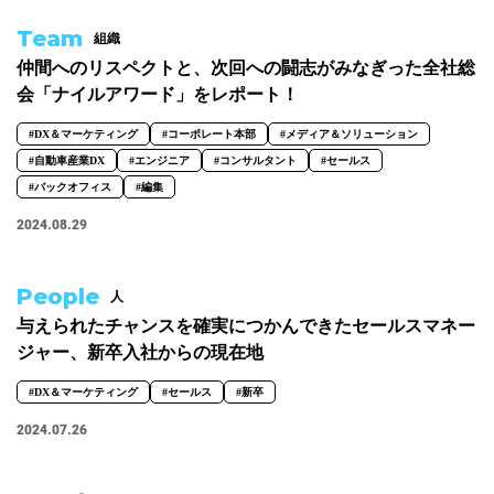
Team
組織
仲間へのリスペクトと、次回への闘志がみなぎった全社総
会「ナイルアワード」をレポート！
#DX＆マーケティング
#コーポレート本部
#メディア＆ソリューション
#自動車産業DX
#エンジニア
#コンサルタント
#セールス
#バックオフィス
#編集
2024.08.29
People
人
与えられたチャンスを確実につかんできたセールスマネー
ジャー、新卒入社からの現在地
#DX＆マーケティング
#セールス
#新卒
2024.07.26