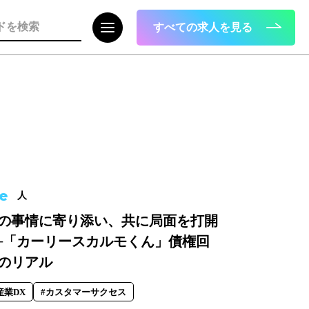
すべての求人を見る
注目の記事
面接で転職理由はどう話すべき？面接官
が聞きたい、模範解答ではない「本音」
e
2023.08.01
人
の事情に寄り添い、共に局面を打開
─「カーリースカルモくん」債権回
のリアル
産業DX
#カスタマーサクセス