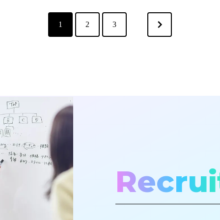
1
2
3
Recrui