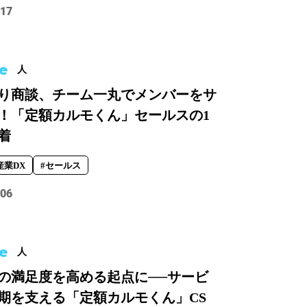
.17
e
人
り商談、チーム一丸でメンバーをサ
！「定額カルモくん」セールスの1
着
産業DX
#セールス
.06
e
人
の満足度を高める起点に──サービ
期を支える「定額カルモくん」CS