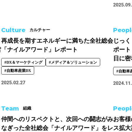
2025.09
#事業開発
#人事
#広報
#新卒
#経営
#編集
をつくる仕組み
#社内異動
Culture
Peopl
カルチャー
」
再成長を期すエネルギーに満ちた全社総会
じっく
奮
「ナイルアワード」レポート
ポート
日に密
#DX＆マーケティング
#メディア＆ソリューション
#自動車産業DX
#自動車
2025.02.27
2024.11
Team
Peopl
組織
っ
仲間へのリスペクトと、次回への闘志がみ
お客様
なぎった全社総会「ナイルアワード」をレ
ス拡大