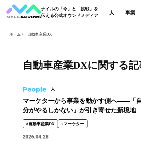
ナイルの「今」と「挑戦」を
人
事業
伝える公式オウンドメディア
ホーム
>
自動車産業DX
Category
カテゴリ
自動車産業DXに関する記
人（65）
事業（36）
People
人
Tag
タグ
マーケターから事業を動かす側へ――「
分がやるしかない」が引き寄せた新境地
事業部
#DX＆マーケティング
#コー
#自動車産業DX
#マーケター
#自動車産業DX
2026.04.28
職種
#エンジニア
#カスタマーサク