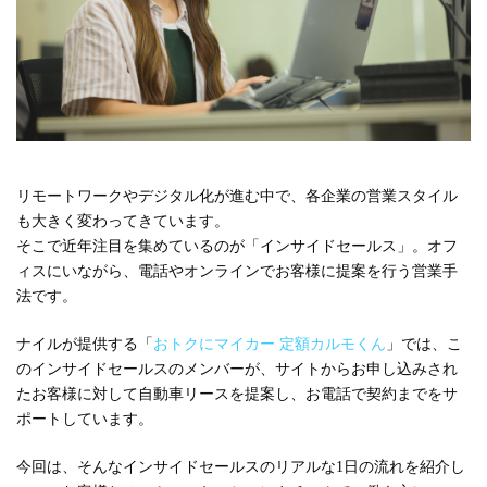
#広報
#新卒
#経営
#編集
テーマ別
#人事からのメッセージ
#安心をつくる仕組み
#社内異動
注目の記事
リモートワークやデジタル化が進む中で、各企業の営業スタイル
も大きく変わってきています。
面接で転職理由はどう話すべき？面接官が聞きた
そこで近年注目を集めているのが「インサイドセールス」。オフ
い、模範解答ではない「本音」
ィスにいながら、電話やオンラインでお客様に提案を行う営業手
法です。
2023.08.01
ナイルが提供する「
おトクにマイカー 定額カルモくん
」では、こ
のインサイドセールスのメンバーが、サイトからお申し込みされ
たお客様に対して自動車リースを提案し、お電話で契約までをサ
ポートしています。
今回は、そんなインサイドセールスのリアルな1日の流れを紹介し