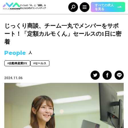
すべての求人
ナイルの「今」と「挑戦」を
を見る
伝える公式オウンドメディア
じっくり商談、チーム一丸でメンバーをサポ
Category
カテゴリ
ート！「定額カルモくん」セールスの1日に密
人（65）
事業（36）
着
組織（37）
お知らせ（25）
People
人
#自動車産業DX
#セールス
Tag
タグ
2024.11.06
事業部
#DX＆マーケティング
#コーポレート本部
#メディア＆ソリューション
#人事本部
#自動車産業DX
職種
#エンジニア
#カスタマーサクセス
#コンサルタント
#セールス
#デザイナー
#バックオフィス
#マーケター
#事業開発
#人事