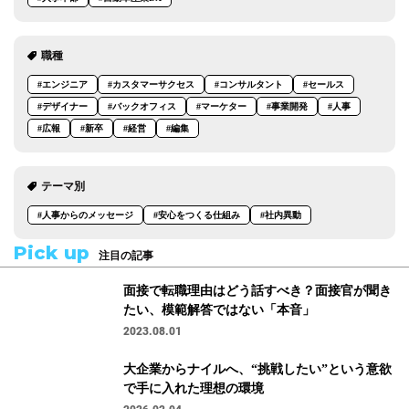
職種
#エンジニア
#カスタマーサクセス
#コンサルタント
#セールス
#デザイナー
#バックオフィス
#マーケター
#事業開発
#人事
#広報
#新卒
#経営
#編集
テーマ別
#人事からのメッセージ
#安心をつくる仕組み
#社内異動
Pick up
注目の記事
面接で転職理由はどう話すべき？面接官が聞き
たい、模範解答ではない「本音」
2023.08.01
大企業からナイルへ、“挑戦したい”という意欲
で手に入れた理想の環境