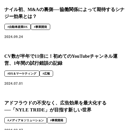
#広報
#新卒
#経営
#編集
ナイル初、M&Aの裏側──協働関係によって期待するシナ
ジー効果とは？
テーマ別
#自動車産業DX
#事業開発
#人事からのメッセージ
#安心をつくる仕組み
#社内異動
2024.09.24
注目の記事
CV数が半年で11倍に！初めてのYouTubeチャンネル運
営、1年間の試行錯誤の記録
面接で転職理由はどう話すべき？面接官が聞きた
い、模範解答ではない「本音」
#DX＆マーケティング
#広報
2023.08.01
2024.07.01
アドフラウドの不安なく、広告効果を最大化する
──「NYLE TRIDE」が目指す新しい世界
#メディア＆ソリューション
#事業開発