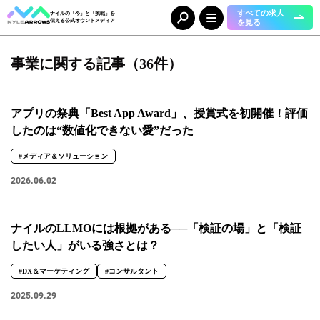
すべての求人
ナイルの「今」と「挑戦」を
を見る
伝える公式オウンドメディア
事業に関する記事（36件）
Category
カテゴリ
人（65）
事業（36）
アプリの祭典「Best App Award」、授賞式を初開催！評価
組織（37）
お知らせ（25）
したのは“数値化できない愛”だった
#メディア＆ソリューション
Tag
タグ
2026.06.02
事業部
ナイルのLLMOには根拠がある──「検証の場」と「検証
#DX＆マーケティング
#コーポレート本部
#メディア＆ソリューション
したい人」がいる強さとは？
#人事本部
#自動車産業DX
#DX＆マーケティング
#コンサルタント
職種
2025.09.29
#エンジニア
#カスタマーサクセス
#コンサルタント
#セールス
#デザイナー
#バックオフィス
#マーケター
#事業開発
#人事