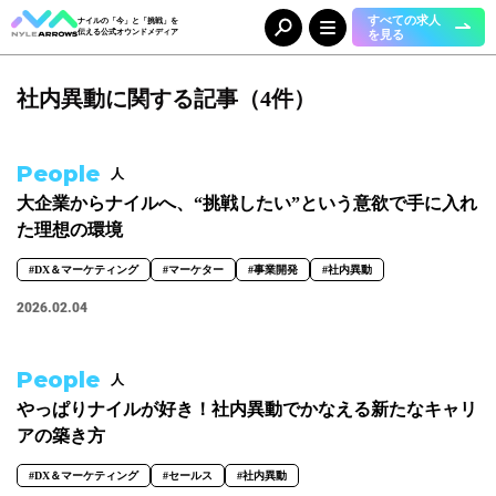
すべての求人
ナイルの「今」と「挑戦」を
を見る
伝える公式オウンドメディア
社内異動に関する記事（4件）
Category
カテゴリ
人（65）
事業（36）
People
人
組織（37）
お知らせ（25）
大企業からナイルへ、“挑戦したい”という意欲で手に入れ
た理想の環境
Tag
タグ
#DX＆マーケティング
#マーケター
#事業開発
#社内異動
2026.02.04
事業部
#DX＆マーケティング
#コーポレート本部
#メディア＆ソリューション
People
人
#人事本部
#自動車産業DX
やっぱりナイルが好き！社内異動でかなえる新たなキャリ
職種
アの築き方
#エンジニア
#カスタマーサクセス
#コンサルタント
#セールス
#DX＆マーケティング
#セールス
#社内異動
#デザイナー
#バックオフィス
#マーケター
#事業開発
#人事