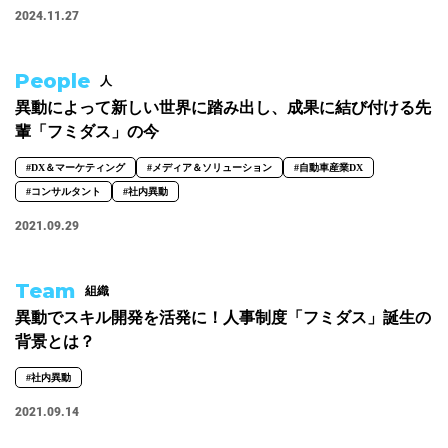
2024.11.27
#広報
#新卒
#経営
#編集
テーマ別
People
人
#人事からのメッセージ
#安心をつくる仕組み
#社内異動
異動によって新しい世界に踏み出し、成果に結び付ける先
輩「フミダス」の今
#DX＆マーケティング
#メディア＆ソリューション
#自動車産業DX
注目の記事
#コンサルタント
#社内異動
面接で転職理由はどう話すべき？面接官が聞きた
2021.09.29
い、模範解答ではない「本音」
2023.08.01
Team
組織
異動でスキル開発を活発に！人事制度「フミダス」誕生の
背景とは？
#社内異動
2021.09.14