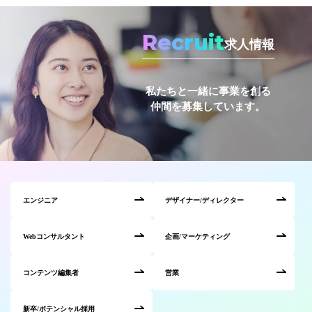
Recruit
求人情報
私たちと一緒に事業を創る
仲間を募集しています。
エンジニア
デザイナー/ディレクター
Webコンサルタント
企画/マーケティング
コンテンツ編集者
営業
新卒/ポテンシャル採用