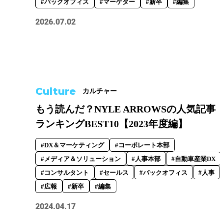
#バックオフィス
#マーケター
#新卒
#編集
#バックオフィス
#マーケター
2026.07.02
テーマ別
#人事からのメッセージ
#安心
Culture
カルチャー
もう読んだ？NYLE ARROWSの人気記事
ランキングBEST10【2023年度編】
#DX＆マーケティング
#コーポレート本部
#メディア＆ソリューション
#人事本部
#自動車産業DX
#コンサルタント
#セールス
#バックオフィス
#人事
#広報
#新卒
#編集
2024.04.17