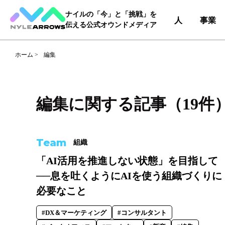
ナイルの「今」と「挑戦」を
人
事業
伝える公式オウンドメディア
ホーム
>
編集
Category
カテゴリ
編集に関する記事（19件
人（65）
事業（36）
Team
組織
Tag
タグ
「AI活用を推進しない状態」を目指して
──息を吐くようにAIを使う組織づくりに
事業部
#DX＆マーケティング
#コー
必要なこと
#自動車産業DX
#DX＆マーケティング
#コンサルタント
職種
#エンジニア
#カスタマーサク