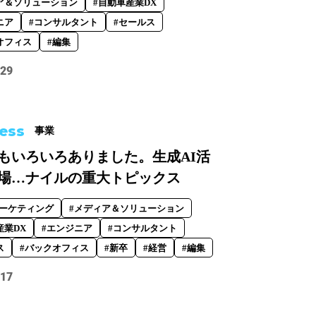
ア＆ソリューション
#自動車産業DX
ニア
#コンサルタント
#セールス
オフィス
#編集
.29
ess
事業
3年もいろいろありました。生成AI活
場…ナイルの重大トピックス
マーケティング
#メディア＆ソリューション
産業DX
#エンジニア
#コンサルタント
ス
#バックオフィス
#新卒
#経営
#編集
.17