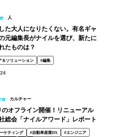
e
人
した大人になりたくない。有名ギャ
の元編集長がナイルを選び、新たに
れたものは？
ア＆ソリューション
#編集
.24
re
カルチャー
りのオフライン開催！リニューアル
社総会「ナイルアワード」レポート
マーケティング
#自動車産業DX
#エンジニア