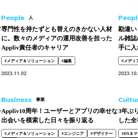
People
Peopl
人
す
専門性を持たずとも替えのきかない人材
勘違い
に。数々のメディアの運用改善を担った
ル雑誌
Appliv責任者のキャリア
手に入
#メディア＆ソリューション
#編集
#メディ
2023.11.02
2023.10
Business
Cultu
事業
を
Appliv10周年！ユーザーとアプリの幸せな
3年ぶ
出会いを模索した日々を振り返る
した全
#メディア＆ソリューション
#エンジニア
#デザイナー
#DX＆