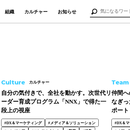
組織
カルチャー
お知らせ
）
組織（37）
お知らせ（25）
Culture
Team
カルチャー
自分の気付きで、全社を動かす。次世代リ
仲間へ
ーダー育成プログラム「NNX」で得た一
なぎっ
ポレート本部
#メディア＆ソリューション
#人事本部
段上の視座
ポート
#DX＆マーケティング
#メディア＆ソリューション
#DX＆
セス
#コンサルタント
#セールス
#デザイナー