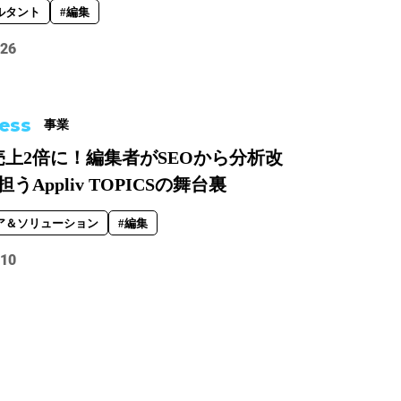
ルタント
#編集
.26
ess
事業
売上2倍に！編集者がSEOから分析改
うAppliv TOPICSの舞台裏
ア＆ソリューション
#編集
.10