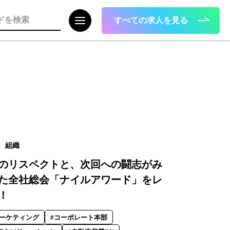
すべての求人を見る
注目の記事
面接で転職理由はどう話すべき？面接官
が聞きたい、模範解答ではない「本音」
2023.08.01
組織
のリスペクトと、次回への闘志がみ
た全社総会「ナイルアワード」をレ
！
マーケティング
#コーポレート本部