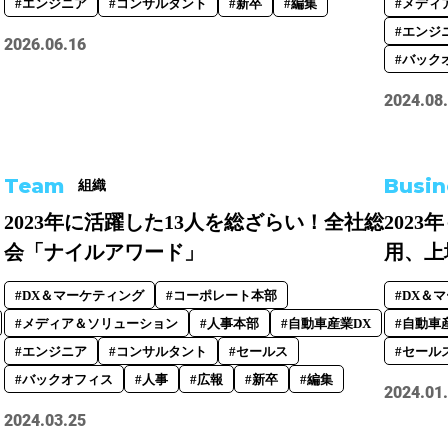
#エンジニア
#コンサルタント
#新卒
#編集
#メディ
#事業開発
#人事
#広報
#新卒
#経営
#編集
#エンジ
2026.06.16
#バック
をつくる仕組み
#社内異動
2024.08
Team
Busin
組織
2023年に活躍した13人を総ざらい！全社総
202
会「ナイルアワード」
用、上
#DX＆マーケティング
#コーポレート本部
#DX＆
#メディア＆ソリューション
#人事本部
#自動車産業DX
#自動車
#エンジニア
#コンサルタント
#セールス
#セール
#バックオフィス
#人事
#広報
#新卒
#編集
2024.01
2024.03.25