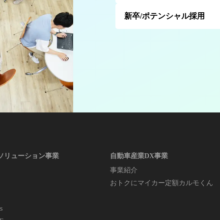
新卒/ポテンシャル採用
ソリューション事業
自動車産業DX事業
事業紹介
おトクにマイカー定額カルモくん
s