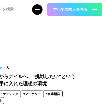
すべての求人を見る
注目の記事
面接で転職理由はどう話すべき？面接官
が聞きたい、模範解答ではない「本音」
e
2023.08.01
人
からナイルへ、“挑戦したい”という
手に入れた理想の環境
マーケティング
#マーケター
#事業開発
動