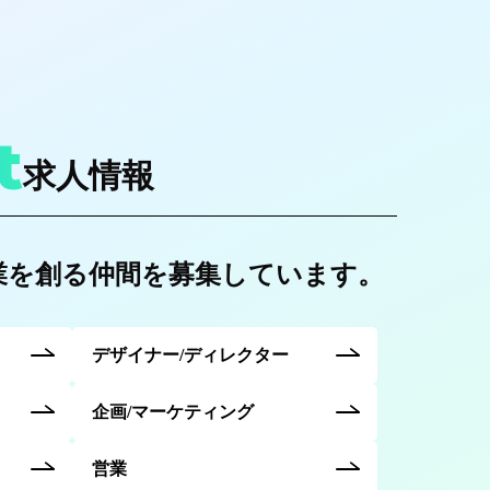
t
求人情報
業を創る
仲間を募集しています。
デザイナー/ディレクター
企画/マーケティング
営業