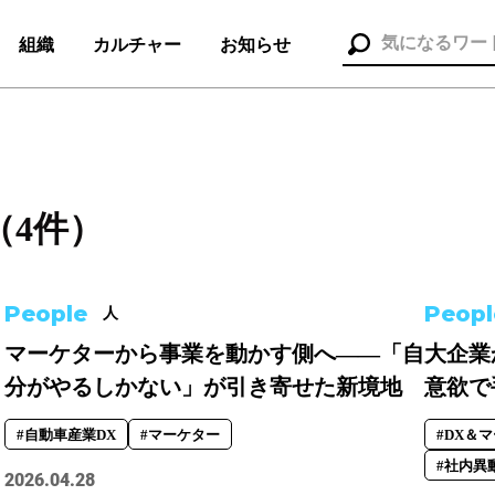
組織
カルチャー
お知らせ
4件）
組織（37）
お知らせ（25）
People
Peopl
人
マーケターから事業を動かす側へ――「自
大企業
分がやるしかない」が引き寄せた新境地
意欲で
ポレート本部
#メディア＆ソリューション
#人事本部
#自動車産業DX
#マーケター
#DX＆
#社内異
2026.04.28
セス
#コンサルタント
#セールス
#デザイナー