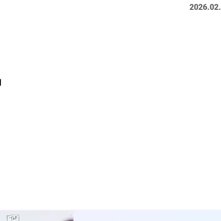
2026.02
#事業開発
#人事
#広報
#新卒
#経営
#編集
をつくる仕組み
#社内異動
力