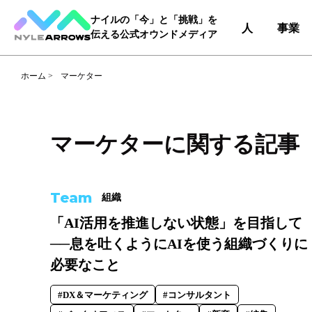
ナイルの「今」と「挑戦」を
人
事業
伝える公式オウンドメディア
ホーム
>
マーケター
Category
カテゴリ
マーケターに関する記事（
人（65）
事業（36）
Team
組織
Tag
タグ
「AI活用を推進しない状態」を目指して
──息を吐くようにAIを使う組織づくりに
事業部
#DX＆マーケティング
#コー
必要なこと
#自動車産業DX
#DX＆マーケティング
#コンサルタント
職種
#エンジニア
#カスタマーサク