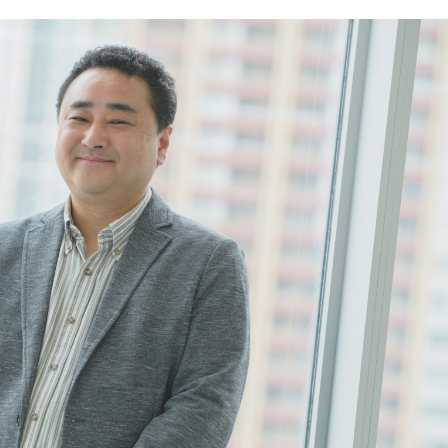
#事業開発
#人事
#広報
#新卒
#経営
#編集
をつくる仕組み
#社内異動