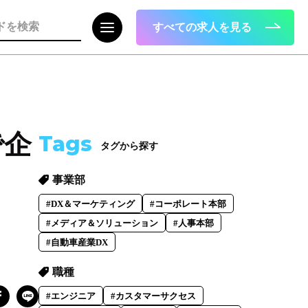
すべての求人を見る
注目の記事
で企
Tags
タグから探す
面接で転職理由はどう話すべき？面接官
が聞きたい、模範解答ではない「本音」
事業部
2023.08.01
#DX＆マーケティング
#コーポレート本部
#メディア＆ソリューション
#人事本部
#自動車産業DX
職種
#エンジニア
#カスタマーサクセス