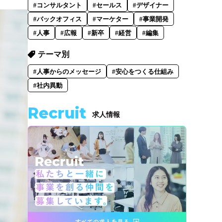
#コンサルタント
#セールス
#デザイナー
#バックオフィス
#マーケター
#事業開発
#人事
#広報
#新卒
#経営
#編集
テーマ別
#人事からのメッセージ
#安心をつくる仕組み
#社内異動
Recruit
求人情報