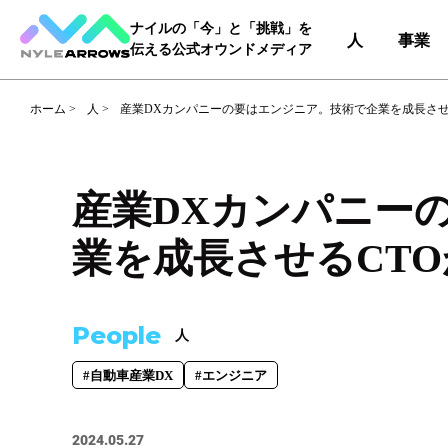
ナイルの「今」と「挑戦」を
人
事業
伝える公式オウンドメディア
ホーム
>
人
>
産業DXカンパニーの要はエンジニア。技術で企業を成長させ
Category
カテゴリ
産業DXカンパニー
人（65）
事業（36）
業を成長させるCT
Tag
タグ
People
人
事業部
#DX＆マーケティング
#コー
#自動車産業DX
#エンジニア
#自動車産業DX
2024.05.27
職種
#エンジニア
#カスタマーサク