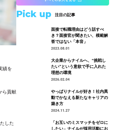
Pick up
注目の記事
面接で転職理由はどう話すべ
き？面接官が聞きたい、模範解
答ではない「本音」
2023.08.01
大企業からナイルへ、“挑戦し
たい”という意欲で手に入れた
実績を
理想の環境
2026.02.04
やっぱりナイルが好き！社内異
から貢献
動でかなえる新たなキャリアの
築き方
2024.11.27
「お互いのミスマッチをゼロに
果たした
したい」ナイルが採用活動にお