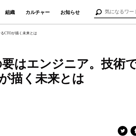
組織
カルチャー
お知らせ
るCTOが描く未来とは
の要はエンジニア。技術
組織（37）
お知らせ（25）
Oが描く未来とは
ポレート本部
#メディア＆ソリューション
#人事本部
セス
#コンサルタント
#セールス
#デザイナー