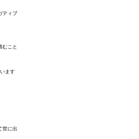
ガティブ
積むこと
ています
て世に出