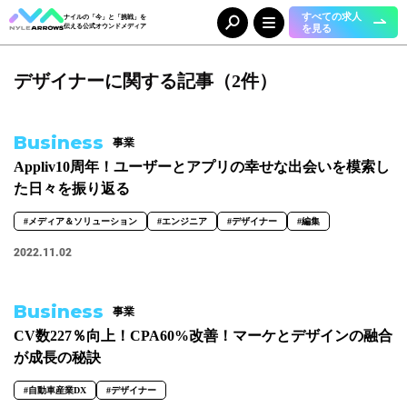
すべての求人
ナイルの「今」と「挑戦」を
を見る
伝える公式オウンドメディア
デザイナーに関する記事（2件）
Category
カテゴリ
人（65）
事業（36）
Business
事業
組織（37）
お知らせ（25）
Appliv10周年！ユーザーとアプリの幸せな出会いを模索し
た日々を振り返る
Tag
タグ
#メディア＆ソリューション
#エンジニア
#デザイナー
#編集
2022.11.02
事業部
#DX＆マーケティング
#コーポレート本部
#メディア＆ソリューション
Business
事業
#人事本部
#自動車産業DX
CV数227％向上！CPA60%改善！マーケとデザインの融合
職種
が成長の秘訣
#エンジニア
#カスタマーサクセス
#コンサルタント
#セールス
#自動車産業DX
#デザイナー
#デザイナー
#バックオフィス
#マーケター
#事業開発
#人事