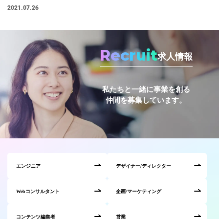
2021.07.26
#広報
#新卒
#経営
#編集
テーマ別
#人事からのメッセージ
#安心をつくる仕組み
#社内異動
Recruit
求人情報
注目の記事
私たちと一緒に事業を創る
仲間を募集しています。
面接で転職理由はどう話すべき？面接官が聞きた
い、模範解答ではない「本音」
2023.08.01
エンジニア
デザイナー/ディレクター
Webコンサルタント
企画/マーケティング
コンテンツ編集者
営業