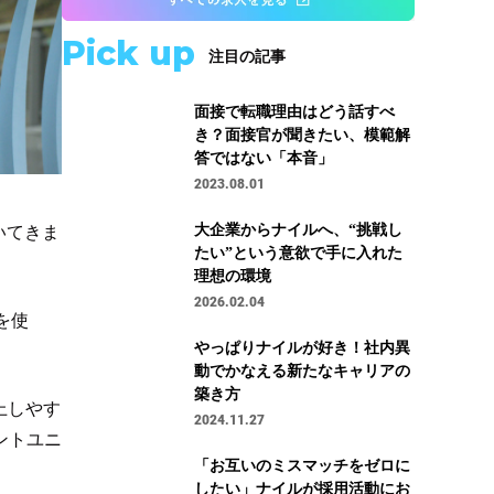
Pick up
注目の記事
面接で転職理由はどう話すべ
き？面接官が聞きたい、模範解
答ではない「本音」
2023.08.01
大企業からナイルへ、“挑戦し
いてきま
たい”という意欲で手に入れた
理想の環境
2026.02.04
を使
やっぱりナイルが好き！社内異
動でかなえる新たなキャリアの
築き方
上しやす
2024.11.27
ントユニ
「お互いのミスマッチをゼロに
したい」ナイルが採用活動にお