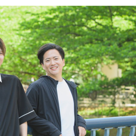
#事業開発
#人事
#広報
#新卒
#経営
#編集
をつくる仕組み
#社内異動