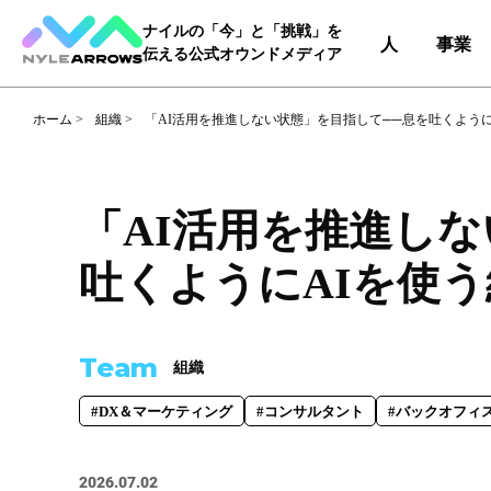
ナイルの「今」と「挑戦」を
人
事業
伝える公式オウンドメディア
ホーム
>
組織
>
「AI活用を推進しない状態」を目指して──息を吐くよう
Category
カテゴリ
「AI活用を推進し
人（65）
事業（36）
吐くようにAIを使
Tag
タグ
Team
組織
事業部
#DX＆マーケティング
#コー
#DX＆マーケティング
#コンサルタント
#バックオフィ
#自動車産業DX
2026.07.02
職種
#エンジニア
#カスタマーサク