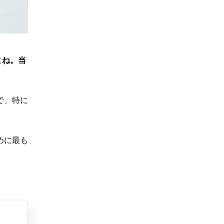
よね。当
で、特に
めに最も