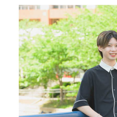
#バックオフィス
#マーケター
テーマ別
#人事からのメッセージ
#安心