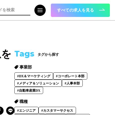
すべての求人を見る
注目の記事
息を
Tags
タグから探す
面接で転職理由はどう話すべき？面接官
が聞きたい、模範解答ではない「本音」
事業部
2023.08.01
#DX＆マーケティング
#コーポレート本部
#メディア＆ソリューション
#人事本部
#自動車産業DX
職種
#エンジニア
#カスタマーサクセス