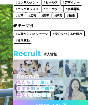
#コンサルタント
#セールス
#デザイナー
#バックオフィス
#マーケター
#事業開発
#人事
#広報
#新卒
#経営
#編集
テーマ別
#人事からのメッセージ
#安心をつくる仕組み
#社内異動
Recruit
求人情報