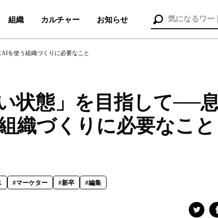
組織
カルチャー
お知らせ
にAIを使う組織づくりに必要なこと
ない状態」を目指して──
組織（37）
お知らせ（25）
う組織づくりに必要なこと
ポレート本部
#メディア＆ソリューション
#人事本部
ス
#マーケター
#新卒
#編集
セス
#コンサルタント
#セールス
#デザイナー