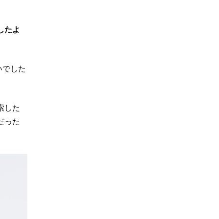
したよ
いでした
索した
だった