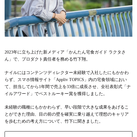
#広報
#新卒
#経営
#編集
テーマ別
#人事からのメッセージ
#安心をつくる仕組み
#社内異動
2023年に立ち上げた新メディア「かんたん宅食ガイド ラクタさ
注目の記事
ん」で、プロダクト責任者を務める竹下翔。
面接で転職理由はどう話すべき？面接官が聞きた
ナイルにはコンテンツディレクター未経験で入社したにもかかわ
い、模範解答ではない「本音」
らず、スマホ情報サイト「Appliv TOPICS」内の宅食領域におい
2023.08.01
て、担当してから1年間で売上を33倍に成長させ、全社表彰式「ナ
イルアワード」でベストルーキー賞を獲得しました。
未経験の職種にもかかわらず、早い段階で大きな成果をあげるこ
とができた理由、目の前の壁を確実に乗り越えて理想のキャリア
を歩むための考え方について、竹下に聞きました。