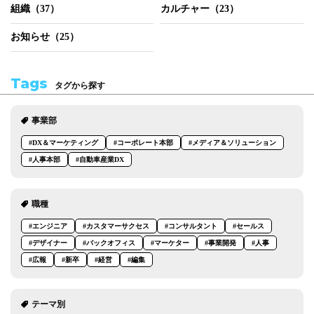
組織（37）
カルチャー（23）
お知らせ（25）
Tags
タグから探す
事業部
#DX＆マーケティング
#コーポレート本部
#メディア＆ソリューション
#人事本部
#自動車産業DX
職種
#エンジニア
#カスタマーサクセス
#コンサルタント
#セールス
#デザイナー
#バックオフィス
#マーケター
#事業開発
#人事
#広報
#新卒
#経営
#編集
テーマ別