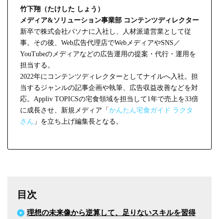
竹下翔（たけした しょう）
メディア&ソリューション事業部 コンテンツディレクター
新卒で株式会社パソナに入社し、人材派遣営業として従
事。その後、Web広告代理店でWebメディアやSNS／
YouTubeのメディアなどの広告運用の提案・代行・運用を
担当する。
2022年にコンテンツディレクターとしてナイルへ入社。担
当するジャンルの記事企画や執筆、広告収益改善などを対
応。Appliv TOPICSの宅食領域を担当して1年で売上を33倍
に成長させ、新規メディア「
かんたん宅食ガイド ラクタ
さん
」を立ち上げ編集長となる。
目次
理想の未来像から逆算して、足りないスキルを習得