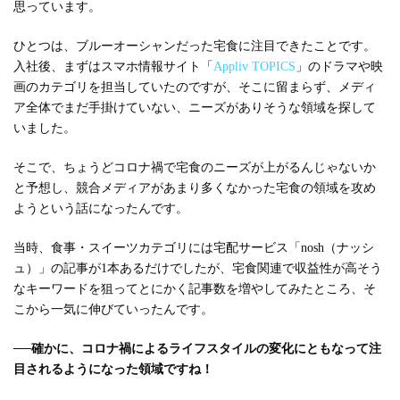
思っています。
ひとつは、ブルーオーシャンだった宅食に注目できたことです。
入社後、まずはスマホ情報サイト「
Appliv TOPICS
」のドラマや映
画のカテゴリを担当していたのですが、そこに留まらず、メディ
ア全体でまだ手掛けていない、ニーズがありそうな領域を探して
いました。
そこで、ちょうどコロナ禍で宅食のニーズが上がるんじゃないか
と予想し、競合メディアがあまり多くなかった宅食の領域を攻め
ようという話になったんです。
当時、食事・スイーツカテゴリには宅配サービス「nosh（ナッシ
ュ）」の記事が1本あるだけでしたが、宅食関連で収益性が高そう
なキーワードを狙ってとにかく記事数を増やしてみたところ、そ
こから一気に伸びていったんです。
──
確かに、コロナ禍によるライフスタイルの変化にともなって注
目されるようになった領域ですね！