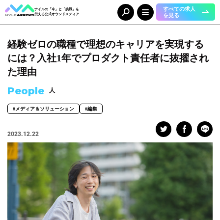
すべての求人
ナイルの「今」と「挑戦」を
を見る
伝える公式オウンドメディア
経験ゼロの職種で理想のキャリアを実現する
Category
カテゴリ
には？入社1年でプロダクト責任者に抜擢され
人（65）
事業（36）
た理由
組織（37）
お知らせ（25）
People
人
#メディア＆ソリューション
#編集
Tag
タグ
2023.12.22
事業部
#DX＆マーケティング
#コーポレート本部
#メディア＆ソリューション
#人事本部
#自動車産業DX
職種
#エンジニア
#カスタマーサクセス
#コンサルタント
#セールス
#デザイナー
#バックオフィス
#マーケター
#事業開発
#人事