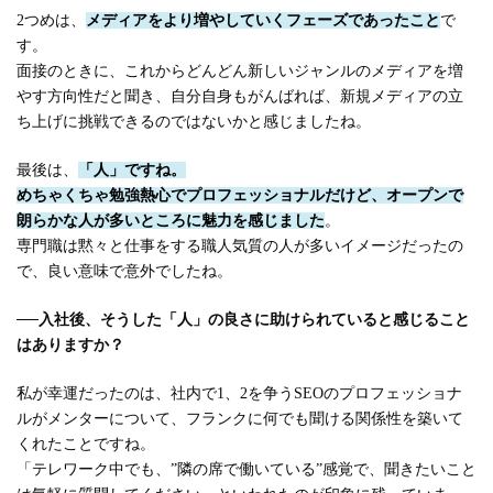
2つめは、
メディアをより増やしていくフェーズであったこと
で
す。
面接のときに、これからどんどん新しいジャンルのメディアを増
やす方向性だと聞き、自分自身もがんばれば、新規メディアの立
ち上げに挑戦できるのではないかと感じましたね。
最後は、
「人」ですね。
めちゃくちゃ勉強熱心でプロフェッショナルだけど、オープンで
朗らかな人が多いところに魅力を感じました
。
専門職は黙々と仕事をする職人気質の人が多いイメージだったの
で、良い意味で意外でしたね。
──
入社後、そうした「人」の良さに助けられていると感じること
はありますか？
私が幸運だったのは、社内で1、2を争うSEOのプロフェッショナ
ルがメンターについて、フランクに何でも聞ける関係性を築いて
くれたことですね。
「テレワーク中でも、”隣の席で働いている”感覚で、聞きたいこと