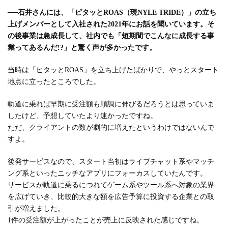
──
石井さんには、「ピタッとROAS（現NYLE TRIDE）」の立ち
上げメンバーとして入社された2021年にお話を聞いています。そ
の後事業は急成長して、社内でも「短期間でこんなに成長する事
業ってあるんだ!?」と驚く声が多かったです。
当時は「ピタッとROAS」を立ち上げたばかりで、やっとスタート
地点に立ったところでした。
軌道に乗れば早期に受注額も順調に伸びるだろうとは思っていま
したけど、予想していたより速かったですね。
ただ、クライアントの数が劇的に増えたというわけではないんで
すよ。
後発サービスなので、スタート当初はライブチャット系やマッチ
ング系といったニッチなアプリにフォーカスしていたんです。
サービスが軌道に乗るにつれてゲーム系やツール系へ対象の業界
を広げていき、比較的大きな額を広告予算に投資する企業との取
引が増えました。
1件の受注額が上がったことが売上に反映された感じですね。