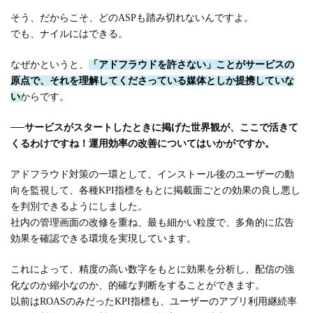
そう、だからこそ、どのASPも踏み切れないんですよ。
でも、ナイルにはできる。
なぜかというと、
「アドフラウドを許さない」ことがサービスの
原点で、それを理解してくださっている媒体としか提携していな
い
からです。
──
サービスがスタートしたときに掲げた世界観が、ここで活きて
くるわけですね！運用効率の改善についてはいかがですか。
アドフラウド対策の一環として、インストール後のユーザーの動
向を監視して、各種KPI指標をもとに掲載面ごとの効果の良し悪し
を判別できるようにしました。
社内の管理画面の改修を重ね、最も細かい粒度で、多角的に広告
効果を確認できる環境を実現しています。
これによって、精度の高い数字をもとに効果を分析し、配信の強
化なのか縮小なのか、的確な判断をすることができます。
以前はROASのみだったKPI指標も、ユーザーのアプリ利用継続率