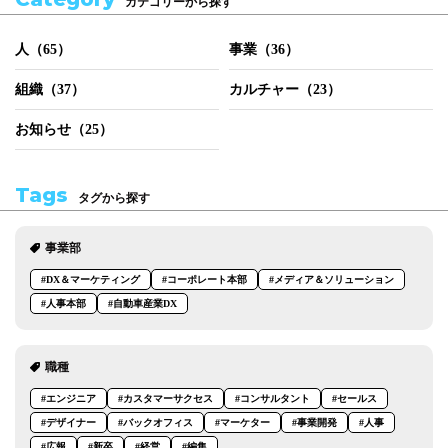
カテゴリーから探す
人（65）
事業（36）
組織（37）
カルチャー（23）
お知らせ（25）
Tags
タグから探す
事業部
#DX＆マーケティング
#コーポレート本部
#メディア＆ソリューション
#人事本部
#自動車産業DX
職種
#エンジニア
#カスタマーサクセス
#コンサルタント
#セールス
#デザイナー
#バックオフィス
#マーケター
#事業開発
#人事
#広報
#新卒
#経営
#編集