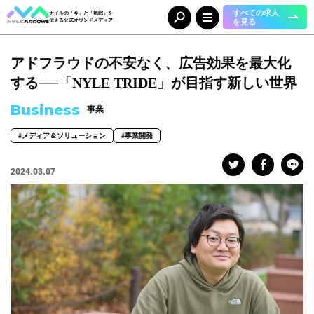
すべての求人
ナイルの「今」と「挑戦」を
を見る
伝える公式オウンドメディア
アドフラウドの不安なく、広告効果を最大化
Category
カテゴリ
する──「NYLE TRIDE」が目指す新しい世界
人（65）
事業（36）
Business
事業
組織（37）
お知らせ（25）
#メディア＆ソリューション
#事業開発
Tag
タグ
2024.03.07
事業部
#DX＆マーケティング
#コーポレート本部
#メディア＆ソリューション
#人事本部
#自動車産業DX
職種
#エンジニア
#カスタマーサクセス
#コンサルタント
#セールス
#デザイナー
#バックオフィス
#マーケター
#事業開発
#人事