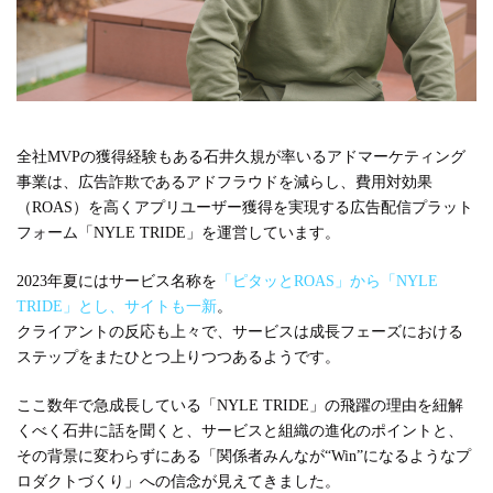
#広報
#新卒
#経営
#編集
テーマ別
#人事からのメッセージ
#安心をつくる仕組み
#社内異動
全社MVPの獲得経験もある石井久規が率いるアドマーケティング
事業は、広告詐欺であるアドフラウドを減らし、費用対効果
注目の記事
（ROAS）を高くアプリユーザー獲得を実現する広告配信プラット
フォーム「NYLE TRIDE」を運営しています。
面接で転職理由はどう話すべき？面接官が聞きた
い、模範解答ではない「本音」
2023年夏にはサービス名称を
「ピタッとROAS」から「NYLE
TRIDE」とし、サイトも一新
。
2023.08.01
クライアントの反応も上々で、サービスは成長フェーズにおける
ステップをまたひとつ上りつつあるようです。
ここ数年で急成長している「NYLE TRIDE」の飛躍の理由を紐解
くべく石井に話を聞くと、サービスと組織の進化のポイントと、
その背景に変わらずにある「関係者みんなが“Win”になるようなプ
ロダクトづくり」への信念が見えてきました。