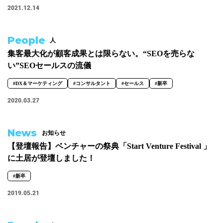
2021.12.14
#広報
#新卒
#経営
#編集
テーマ別
People
人
#人事からのメッセージ
#安心をつくる仕組み
#社内異動
集客最大化が顧客成果とは限らない。“SEOを売らな
い”SEOセールスの流儀
#DX＆マーケティング
#コンサルタント
#セールス
#新卒
注目の記事
2020.03.27
面接で転職理由はどう話すべき？面接官が聞きた
い、模範解答ではない「本音」
News
お知らせ
2023.08.01
【登壇報告】ベンチャーの祭典「Start Venture Festival 」
に土居が登壇しました！
#新卒
2019.05.21