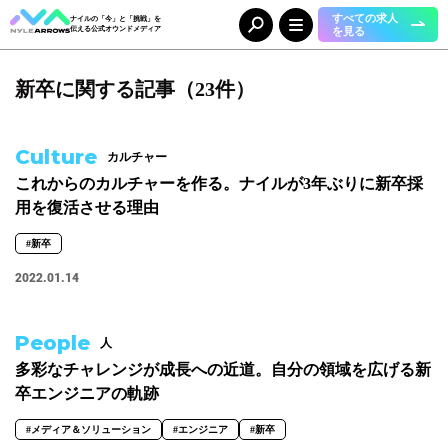
すべての求人
ナイルの「今」と「挑戦」を
を見る
伝える公式オウンドメディア
新卒に関する記事（23件）
Category
カテゴリ
人（65）
事業（36）
Culture
カルチャー
組織（37）
お知らせ（25）
これからのカルチャーを作る。ナイルが3年ぶりに新卒採
用を復活させる理由
Tag
タグ
#新卒
2022.01.14
事業部
#DX＆マーケティング
#コーポレート本部
#メディア＆ソリューション
People
人
#人事本部
#自動車産業DX
多彩なチャレンジが成長への近道。自分の領域を広げる新
職種
卒エンジニアの軌跡
#エンジニア
#カスタマーサクセス
#コンサルタント
#セールス
#メディア＆ソリューション
#エンジニア
#新卒
#デザイナー
#バックオフィス
#マーケター
#事業開発
#人事