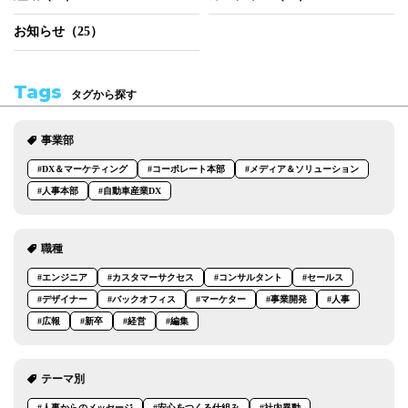
お知らせ（25）
Tags
タグから探す
事業部
#DX＆マーケティング
#コーポレート本部
#メディア＆ソリューション
#人事本部
#自動車産業DX
職種
#エンジニア
#カスタマーサクセス
#コンサルタント
#セールス
#デザイナー
#バックオフィス
#マーケター
#事業開発
#人事
#広報
#新卒
#経営
#編集
テーマ別
#人事からのメッセージ
#安心をつくる仕組み
#社内異動