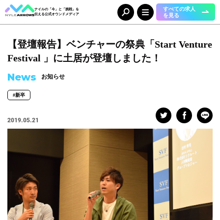
すべての求人
ナイルの「今」と「挑戦」を
を見る
伝える公式オウンドメディア
【登壇報告】ベンチャーの祭典「Start Venture
Category
カテゴリ
Festival 」に土居が登壇しました！
人（65）
事業（36）
News
お知らせ
組織（37）
お知らせ（25）
#新卒
Tag
タグ
2019.05.21
事業部
#DX＆マーケティング
#コーポレート本部
#メディア＆ソリューション
#人事本部
#自動車産業DX
職種
#エンジニア
#カスタマーサクセス
#コンサルタント
#セールス
#デザイナー
#バックオフィス
#マーケター
#事業開発
#人事