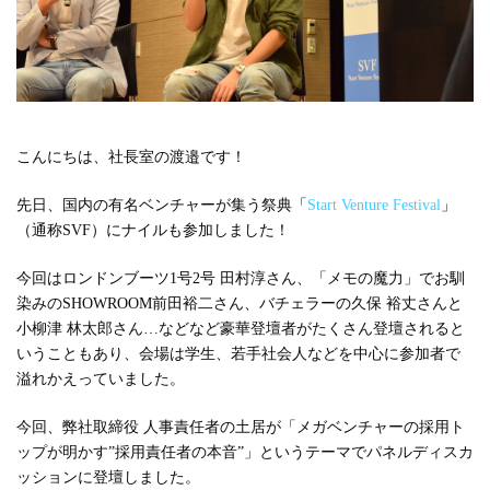
#広報
#新卒
#経営
#編集
テーマ別
#人事からのメッセージ
#安心をつくる仕組み
#社内異動
こんにちは、社長室の渡邉です！
注目の記事
先日、国内の有名ベンチャーが集う祭典「
Start Venture Festival
」
（通称SVF）にナイルも参加しました！
面接で転職理由はどう話すべき？面接官が聞きた
い、模範解答ではない「本音」
今回はロンドンブーツ1号2号 田村淳さん、「メモの魔力」でお馴
染みのSHOWROOM前田裕二さん、バチェラーの久保 裕丈さんと
2023.08.01
小柳津 林太郎さん…などなど豪華登壇者がたくさん登壇されると
いうこともあり、会場は学生、若手社会人などを中心に参加者で
溢れかえっていました。
今回、弊社取締役 人事責任者の土居が「メガベンチャーの採用ト
ップが明かす”採用責任者の本音”」というテーマでパネルディスカ
ッションに登壇しました。