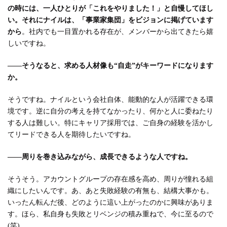
の時には、一人ひとりが「これをやりました！」と自慢してほし
い。それにナイルは、「事業家集団」をビジョンに掲げています
から
。社内でも一目置かれる存在が、メンバーから出てきたら嬉
しいですね。
――そうなると、求める人材像も“自走”がキーワードになります
か。
そうですね。ナイルという会社自体、能動的な人が活躍できる環
境です。逆に自分の考えを持てなかったり、何かと人に委ねたり
する人は難しい。特にキャリア採用では、ご自身の経験を活かし
てリードできる人を期待したいですね。
――周りを巻き込みながら、成長できるような人ですね。
そうそう。アカウントグループの存在感を高め、周りが憧れる組
織にしたいんです。あ、あと失敗経験の有無も、結構大事かも。
いったん転んだ後、どのように這い上がったのかに興味がありま
す。ほら、私自身も失敗とリベンジの積み重ねで、今に至るので
(笑)。