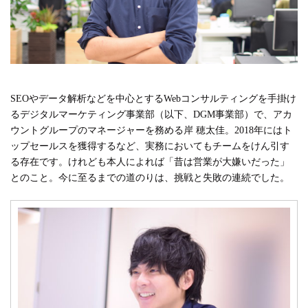
#広報
#新卒
#経営
#編集
テーマ別
#人事からのメッセージ
#安心をつくる仕組み
#社内異動
SEOやデータ解析などを中心とするWebコンサルティングを手掛け
るデジタルマーケティング事業部（以下、DGM事業部）で、アカ
注目の記事
ウントグループのマネージャーを務める岸 穂太佳。2018年にはト
ップセールスを獲得するなど、実務においてもチームをけん引す
面接で転職理由はどう話すべき？面接官が聞きた
る存在です。けれども本人によれば「昔は営業が大嫌いだった」
い、模範解答ではない「本音」
とのこと。今に至るまでの道のりは、挑戦と失敗の連続でした。
2023.08.01