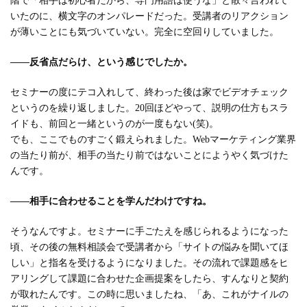
階で「相手は初心者だから、専門用語は使うな」と散々言われて
いたのに、横文字のオンパレードだった。受講者のリアクション
が薄いことにも気づいていない。完全に空回りしていました。
――反省点だらけ、という感じでしたか。
セミナーの度にテコ入れして、終わった後は家でビデオチェック
というのを繰り返しました。20回ほどやって、説明の仕方もスラ
イドも、前回と一緒というのが一度もない(笑)。
でも、ここでものすごく鍛えられました。Webマーケティング業界
の当たり前が、相手の当たり前ではないことにようやく気づけた
んです。
――相手に合わせることを学んだわけですね。
そうなんですよ。セミナーに手ごたえを感じられるようになった
頃、その後の無料相談会で受講者から「サイトの悩みを聞いてほ
しい」と指名を受けるようになりました。その流れで課題感をヒ
アリングして課題に合わせた企画提案をしたら、すんなりと契約
が取れたんです。この時に思いましたね、「あ、これがナイルの