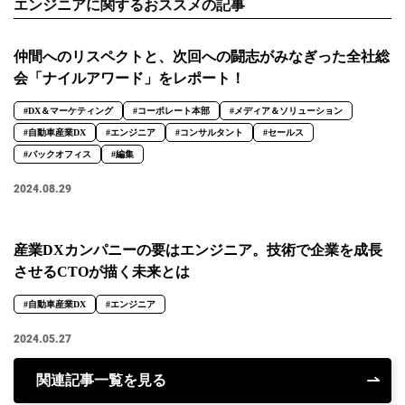
エンジニアに関するおススメの記事
仲間へのリスペクトと、次回への闘志がみなぎった全社総
会「ナイルアワード」をレポート！
#DX＆マーケティング
#コーポレート本部
#メディア＆ソリューション
#自動車産業DX
#エンジニア
#コンサルタント
#セールス
#バックオフィス
#編集
2024.08.29
産業DXカンパニーの要はエンジニア。技術で企業を成長
させるCTOが描く未来とは
#自動車産業DX
#エンジニア
2024.05.27
関連記事一覧を見る