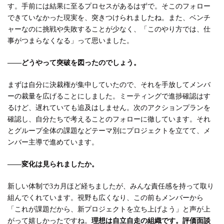
す。手前には結果に至るプロセスがあるはずで。そこのフォロー
できていなかった現実を、突きつけられましたね。また、ベンチ
ャーなのに挑戦や失敗することが少なく、「このやり方では、仕
事がつまらなくなる」って思いました。
――どうやって突破を図ったのでしょう。
まずは自分に決裁権が集中していたので、それを手放してメンバ
ーの裁量を広げることにしました。ミーティングで進捗確認はす
るけど、遅れていても追及はしません。次のアクションプランを
確認し、自分たちで考えることのフォローに徹しています。それ
とグループ全体の課題などテーマ別にプロジェクトを立てて、メ
ンバー主導で進めています。
――変化は見られましたか。
新しい体制で3カ月ほど経ちましたが、みんな責任感を持って取り
組んでくれています。視野も広くなり、この前もメンバーから
「これが課題だから、新プロジェクトを立ち上げよう」と声が上
がって嬉しかったですね。
理想は自立自走の組織です。評価面談