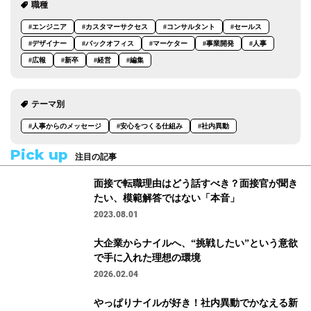
職種
#エンジニア
#カスタマーサクセス
#コンサルタント
#セールス
#デザイナー
#バックオフィス
#マーケター
#事業開発
#人事
#広報
#新卒
#経営
#編集
テーマ別
#人事からのメッセージ
#安心をつくる仕組み
#社内異動
Pick up
注目の記事
面接で転職理由はどう話すべき？面接官が聞き
たい、模範解答ではない「本音」
2023.08.01
大企業からナイルへ、“挑戦したい”という意欲
で手に入れた理想の環境
2026.02.04
やっぱりナイルが好き！社内異動でかなえる新