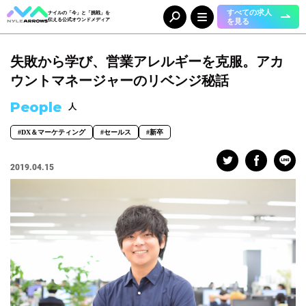
すべての求人
ナイルの「今」と「挑戦」を
を見る
伝える公式オウンドメディア
失敗から学び、営業アレルギーを克服。アカ
Category
カテゴリ
ウントマネージャーのリベンジ秘話
人（65）
事業（36）
People
人
組織（37）
お知らせ（25）
#DX＆マーケティング
#セールス
#新卒
Tag
タグ
2019.04.15
事業部
#DX＆マーケティング
#コーポレート本部
#メディア＆ソリューション
#人事本部
#自動車産業DX
職種
#エンジニア
#カスタマーサクセス
#コンサルタント
#セールス
#デザイナー
#バックオフィス
#マーケター
#事業開発
#人事