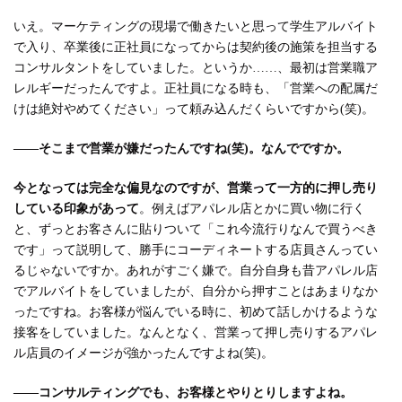
いえ。マーケティングの現場で働きたいと思って学生アルバイト
で入り、卒業後に正社員になってからは契約後の施策を担当する
コンサルタントをしていました。というか……、最初は営業職ア
レルギーだったんですよ。正社員になる時も、「営業への配属だ
けは絶対やめてください」って頼み込んだくらいですから(笑)。
――そこまで営業が嫌だったんですね(笑)。なんでですか。
今となっては完全な偏見なのですが、営業って一方的に押し売り
している印象があって
。例えばアパレル店とかに買い物に行く
と、ずっとお客さんに貼りついて「これ今流行りなんで買うべき
です」って説明して、勝手にコーディネートする店員さんってい
るじゃないですか。あれがすごく嫌で。自分自身も昔アパレル店
でアルバイトをしていましたが、自分から押すことはあまりなか
ったですね。お客様が悩んでいる時に、初めて話しかけるような
接客をしていました。なんとなく、営業って押し売りするアパレ
ル店員のイメージが強かったんですよね(笑)。
――コンサルティングでも、お客様とやりとりしますよね。