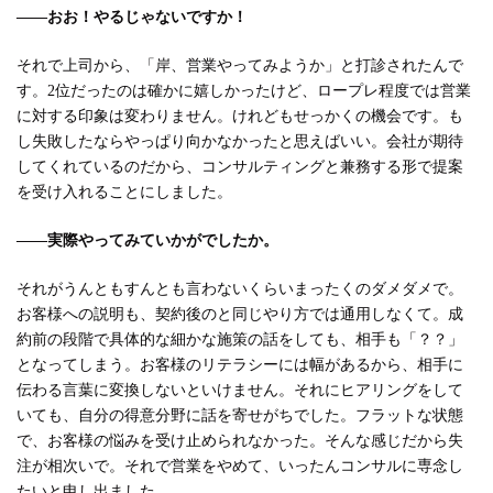
――おお！やるじゃないですか！
それで上司から、「岸、営業やってみようか」と打診されたんで
す。2位だったのは確かに嬉しかったけど、ロープレ程度では営業
に対する印象は変わりません。けれどもせっかくの機会です。も
し失敗したならやっぱり向かなかったと思えばいい。会社が期待
してくれているのだから、コンサルティングと兼務する形で提案
を受け入れることにしました。
――実際やってみていかがでしたか。
それがうんともすんとも言わないくらいまったくのダメダメで。
お客様への説明も、契約後のと同じやり方では通用しなくて。成
約前の段階で具体的な細かな施策の話をしても、相手も「？？」
となってしまう。お客様のリテラシーには幅があるから、相手に
伝わる言葉に変換しないといけません。それにヒアリングをして
いても、自分の得意分野に話を寄せがちでした。フラットな状態
で、お客様の悩みを受け止められなかった。そんな感じだから失
注が相次いで。それで営業をやめて、いったんコンサルに専念し
たいと申し出ました。