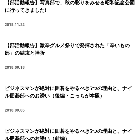
【部活動報告】写真部で、秋の彩りをみせる昭和記念公園
#広報
#新卒
#経営
#編集
に行ってきました!
テーマ別
2018.11.22
#人事からのメッセージ
#安心をつくる仕組み
#社内異動
【部活動報告】激辛グルメ祭りで発揮された「辛いもの
部」の結束と挫折
注目の記事
2018.09.18
面接で転職理由はどう話すべき？面接官が聞きた
い、模範解答ではない「本音」
2023.08.01
ビジネスマンが絶対に囲碁をやるべき5つの理由と、ナイ
ル囲碁部へのお誘い（後編・こっちが本題）
2018.09.05
ビジネスマンが絶対に囲碁をやるべき5つの理由と、ナイ
ル囲碁部へのお誘い（前編）