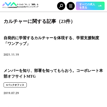
すべての求人
ナイルの「今」と「挑戦」を
を見る
伝える公式オウンドメディア
カルチャーに関する記事（23件）
Category
カテゴリ
人（65）
事業（36）
自発的に学習するカルチャーを体現する、学習支援制度
組織（37）
お知らせ（25）
「ワンアップ」
Tag
2021.11.19
タグ
事業部
メンバーを知り、部署を知ってもらおう。コーポレート本
部オフサイトMTG
#DX＆マーケティング
#コーポレート本部
#メディア＆ソリューション
#人事本部
#自動車産業DX
#バックオフィス
職種
2019.07.29
#エンジニア
#カスタマーサクセス
#コンサルタント
#セールス
#デザイナー
#バックオフィス
#マーケター
#事業開発
#人事