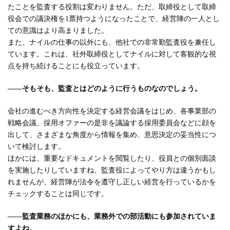
たことを監査する役割は変わりません。ただ、取締役として取締
役会での議決権を1票持つようになったことで、経営陣の一人とし
ての意識はより高まりました。
また、ナイルの仕事の以外にも、他社での非常勤監査役を兼任し
ています。これは、社外取締役としてナイルに対して客観的な視
点を持ち続けることにも役立っています。
――そもそも、監査とはどのように行うものなのでしょう。
会社の進むべき方向性を決定する経営会議をはじめ、各事業部の
戦略会議、採用オファーの是非を議論する採用委員会などに顔を
出して、さまざまな角度から情報を集め、意思決定の妥当性につ
いて検討します。
ほかには、重要なドキュメントを閲覧したり、役員との個別面談
を実施したりしていますね。監査役によってやり方は違うかもし
れませんが、経営陣が法令を遵守し正しい経営を行っているかを
チェックすることは同じです。
――監査業務のほかにも、業務外での部活動にも参加されていま
すよね。