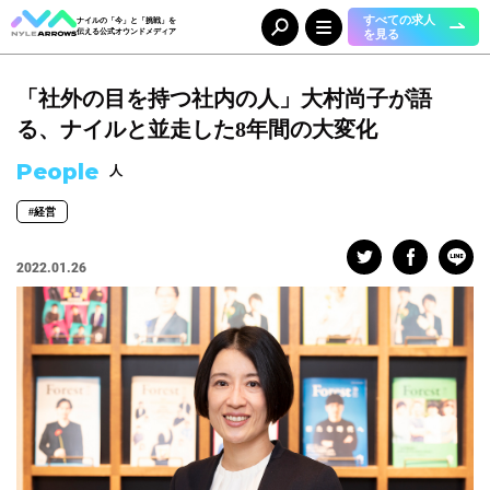
すべての求人
ナイルの「今」と「挑戦」を
を見る
伝える公式オウンドメディア
「社外の目を持つ社内の人」大村尚子が語
Category
カテゴリ
る、ナイルと並走した8年間の大変化
人（65）
事業（36）
People
人
組織（37）
お知らせ（25）
#経営
Tag
タグ
2022.01.26
事業部
#DX＆マーケティング
#コーポレート本部
#メディア＆ソリューション
#人事本部
#自動車産業DX
職種
#エンジニア
#カスタマーサクセス
#コンサルタント
#セールス
#デザイナー
#バックオフィス
#マーケター
#事業開発
#人事