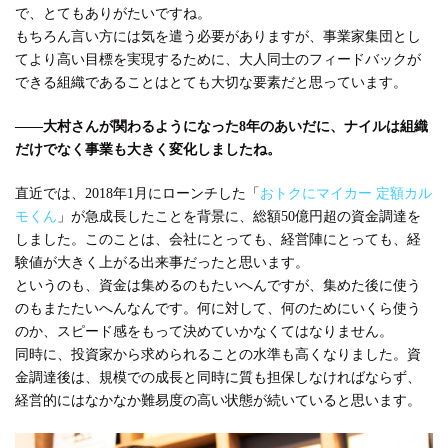
で、とてもありがたいですね。
もちろん言い方には気を遣う必要がありますが、事業家集団とし
てより高い目標を実現するために、大人同士のフィードバックが
できる組織であることはとても大切な要素だと思っています。
――大村さんが関わるようになった8年のあいだに、
ナイル
は組織
だけでなく事業も大きく変化しましたね。
直近では、2018年1月にローンチした「
おトクにマイカー 定額カル
モくん
」が急成長したことを背景に、総額50億円超の資金調達を
しました。このことは、会社にとっても、経営陣にとっても、経
験値が大きく上がる出来事だったと思います。
というのも、資金は集めるのもたいへんですが、集めた後に使う
のもまたたいへんなんです。何に対して、何のためにいくら使う
のか、スピード感をもって決めていかなくてはなりません。
同時に、投資家から求められることの水準も高くなりました。資
金調達後は、規模での成長と同時に質も担保しなければならず、
経営的にはなかなか難易度の高い状態が続いていると思います。