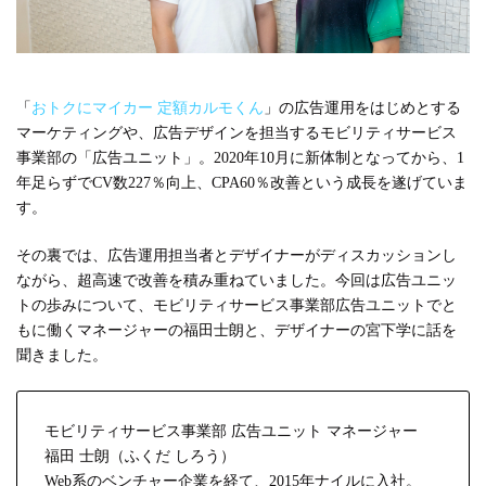
#広報
#新卒
#経営
#編集
テーマ別
#人事からのメッセージ
#安心をつくる仕組み
#社内異動
「
おトクにマイカー 定額カルモくん
」の広告運用をはじめとする
マーケティングや、広告デザインを担当するモビリティサービス
事業部の「広告ユニット」。2020年10月に新体制となってから、1
年足らずでCV数227％向上、CPA60％改善という成長を遂げていま
注目の記事
す。
面接で転職理由はどう話すべき？面接官が聞きた
その裏では、広告運用担当者とデザイナーがディスカッションし
い、模範解答ではない「本音」
ながら、超高速で改善を積み重ねていました。今回は広告ユニッ
2023.08.01
トの歩みについて、モビリティサービス事業部広告ユニットでと
もに働くマネージャーの福田士朗と、デザイナーの宮下学に話を
聞きました。
モビリティサービス事業部 広告ユニット マネージャー
福田 士朗（ふくだ しろう）
Web系のベンチャー企業を経て、2015年ナイルに入社。