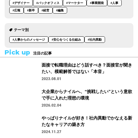
#デザイナー
#バックオフィス
#マーケター
#事業開発
#人事
#広報
#新卒
#経営
#編集
テーマ別
#人事からのメッセージ
#安心をつくる仕組み
#社内異動
Pick up
注目の記事
面接で転職理由はどう話すべき？面接官が聞き
たい、模範解答ではない「本音」
2023.08.01
大企業からナイルへ、“挑戦したい”という意欲
で手に入れた理想の環境
2026.02.04
やっぱりナイルが好き！社内異動でかなえる新
たなキャリアの築き方
2024.11.27