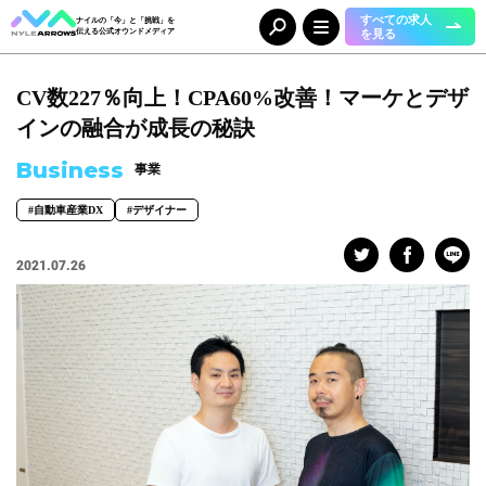
すべての求人
ナイルの「今」と「挑戦」を
を見る
伝える公式オウンドメディア
CV数227％向上！CPA60%改善！マーケとデザ
Category
カテゴリ
インの融合が成長の秘訣
人（65）
事業（36）
Business
事業
組織（37）
お知らせ（25）
#自動車産業DX
#デザイナー
Tag
タグ
2021.07.26
事業部
#DX＆マーケティング
#コーポレート本部
#メディア＆ソリューション
#人事本部
#自動車産業DX
職種
#エンジニア
#カスタマーサクセス
#コンサルタント
#セールス
#デザイナー
#バックオフィス
#マーケター
#事業開発
#人事