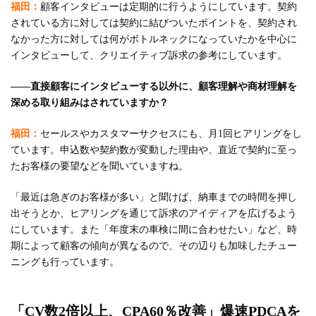
福田：
顧客インタビューは定期的に行うようにしています。契約
されている方に対しては契約に結びついたポイントを、契約され
なかった方に対しては何がボトルネックになっていたかを中心に
インタビューして、クリエイティブ訴求の参考にしています。
――直接顧客にインタビューする以外に、顧客理解や商材理解を
深める取り組みはされていますか？
福田：
セールスやカスタマーサクセスにも、月1回ヒアリングをし
ています。申込数や契約数が変動した理由や、直近で契約に至っ
たお客様の要望などを聞いていますね。
「最近は急ぎのお客様が多い」と聞けば、納車までの時間を押し
出そうとか、ヒアリングを通じて訴求のアイディアを広げるよう
にしています。また「年度末の車検に間に合わせたい」など、時
期によって顧客の傾向が異なるので、その辺りも加味したチュー
ニングも行っています。
「CV数2倍以上、CPA60％改善」爆速PDCAを