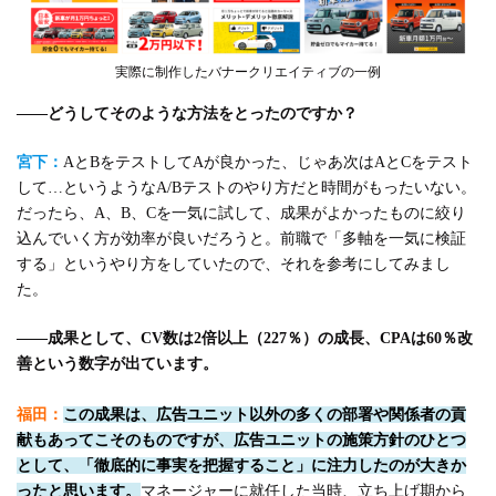
実際に制作したバナークリエイティブの一例
――どうしてそのような方法をとったのですか？
宮下：
AとBをテストしてAが良かった、じゃあ次はAとCをテスト
して…というようなA/Bテストのやり方だと時間がもったいない。
だったら、A、B、Cを一気に試して、成果がよかったものに絞り
込んでいく方が効率が良いだろうと。前職で「多軸を一気に検証
する」というやり方をしていたので、それを参考にしてみまし
た。
――成果として、CV数は2倍以上（227％）の成長、CPAは60％改
善という数字が出ています。
福田：
この成果は、広告ユニット以外の多くの部署や関係者の貢
献もあってこそのものですが、広告ユニットの施策方針のひとつ
として、「徹底的に事実を把握すること」に注力したのが大きか
ったと思います。
マネージャーに就任した当時、立ち上げ期から