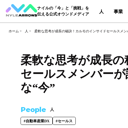
ナイルの「今」と「挑戦」を
人
事業
伝える公式オウンドメディア
ホーム
>
人
>
柔軟な思考が成長の秘訣！カルモのインサイドセールスメンバ
Category
カテゴリ
柔軟な思考が成長の
人（65）
事業（36）
セールスメンバーが
な“今”
Tag
タグ
事業部
#DX＆マーケティング
#コー
People
人
#自動車産業DX
#自動車産業DX
#セールス
職種
#エンジニア
#カスタマーサク