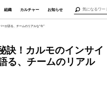
組織
カルチャー
お知らせ
ーが語る、チームのリアルな“今”
秘訣！カルモのインサイ
組織（37）
お知らせ（25）
語る、チームのリアル
ポレート本部
#メディア＆ソリューション
#人事本部
セス
#コンサルタント
#セールス
#デザイナー