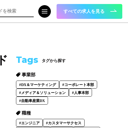
すべての求人を見る
注目の記事
ド
Tags
タグから探す
面接で転職理由はどう話すべき？面接官
が聞きたい、模範解答ではない「本音」
事業部
2023.08.01
#DX＆マーケティング
#コーポレート本部
#メディア＆ソリューション
#人事本部
#自動車産業DX
職種
#エンジニア
#カスタマーサクセス