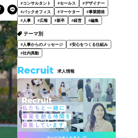
#コンサルタント
#セールス
#デザイナー
#バックオフィス
#マーケター
#事業開発
#人事
#広報
#新卒
#経営
#編集
テーマ別
#人事からのメッセージ
#安心をつくる仕組み
#社内異動
Recruit
求人情報