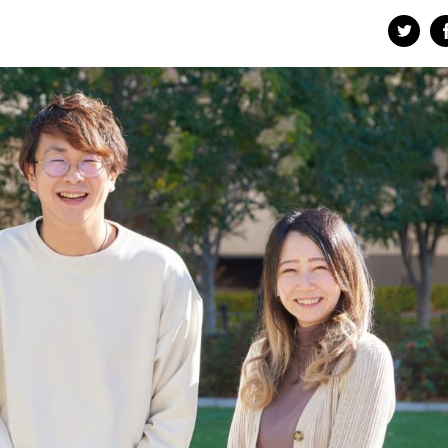
#事業開発
#人事
#広報
#新卒
#経営
#編集
をつくる仕組み
#社内異動