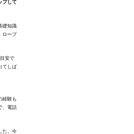
ップして
基礎知識
、ロープ
が目安で
出てしば
の経験も
で、電話
した。今