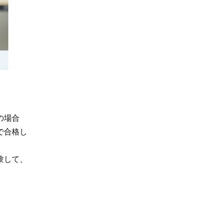
の場合
で合格し
験して、