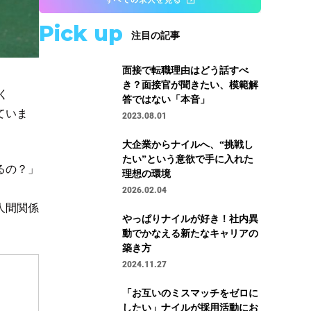
Pick up
注目の記事
面接で転職理由はどう話すべ
き？面接官が聞きたい、模範解
く
答ではない「本音」
ていま
2023.08.01
大企業からナイルへ、“挑戦し
たい”という意欲で手に入れた
るの？」
理想の環境
2026.02.04
人間関係
やっぱりナイルが好き！社内異
動でかなえる新たなキャリアの
築き方
2024.11.27
「お互いのミスマッチをゼロに
したい」ナイルが採用活動にお