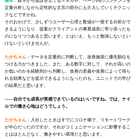
橋本
：数字から仮説を立てるスキルや、ページ内のコンテンツを
定量分析しながら定性的な文言の部分にも介入していくテクニッ
クなどですかね。
そのおかげで、少しずつユーザー心理と数値が一致する分析がで
きるようになり、提案がクライアントの事業成長に寄り添ったも
のになりつつあると思います。とはいえ、もっと勉強しないとい
けないといけませんが。
たかちゃん
：データを定量的に判断して、改善施策に優先順位を
つける力がつきました。また、ある数字に対して、それが高いの
か低いのかを経験則から判断し、改善の意義や改善によって得ら
れる効果などを提示できるようになったのも、ユニットでの学び
の結果だと思います。
――自分でも成長が実感できているのはいいですね。では、ナイ
ルでの働き心地はどうでしょう。
たかちゃん
：入社したときはすでにコロナ禍で、リモートワーク
が中心だったのですが、それがコミュニケーションに影響するこ
とはほとんどなく、働きやすい環境だと思います。