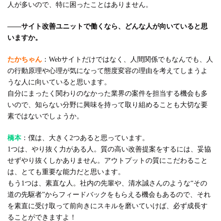
人が多いので、特に困ったことはありません。
――サイト改善ユニットで働くなら、どんな人が向いていると思
いますか。
たかちゃん
：Webサイトだけではなく、人間関係でもなんでも、人
の行動原理や心理が気になって態度変容の理由を考えてしまうよ
うな人に向いていると思います。
自分にまったく関わりのなかった業界の案件を担当する機会も多
いので、知らない分野に興味を持って取り組めることも大切な要
素ではないでしょうか。
橋本
：僕は、大きく2つあると思っています。
1つは、やり抜く力がある人。質の高い改善提案をするには、妥協
せずやり抜くしかありません。アウトプットの質にこだわること
は、とても重要な能力だと思います。
もう1つは、素直な人。社内の先輩や、清水誠さんのような“その
道の先駆者”からフィードバックをもらえる機会もあるので、それ
を素直に受け取って前向きにスキルを磨いていけば、必ず成長す
ることができますよ！