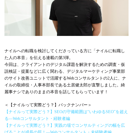
#広報
#新卒
#経営
#編集
テーマ別
#人事からのメッセージ
#安心をつくる仕組み
#社内異動
ナイルへの転職を検討してくださっている方に「ナイルに転職し
注目の記事
た人の本音」を伝える連載の第3弾。
今回は、クライアントのデジタル課題を解決するための調査・仮
面接で転職理由はどう話すべき？面接官が聞きた
説検証・提案などに広く関わる、デジタルマーケティング事業部
い、模範解答ではない「本音」
のサイト改善ユニットで活躍するWebコンサルタントの2人に、ナ
2023.08.01
イルの取締役・人事本部長である土居健太郎が直撃しました。綺
麗事ナシでありのままの本音を話してもらっています！
＜【ナイルって実際どう？】バックナンバー＞
【ナイルって実際どう？】SEOの守備範囲は“いわゆるSEO”を超え
る―Webコンサルタント・経験者編
【ナイルって実際どう？】実践の場でコンサルティングの幅を広
げることが成長の肝！―Webコンサルタント・未経験者編