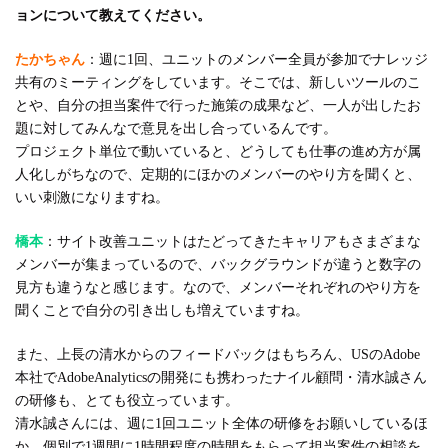
ョンについて教えてください。
たかちゃん
：週に1回、ユニットのメンバー全員が参加でナレッジ
共有のミーティングをしています。そこでは、新しいツールのこ
とや、自分の担当案件で行った施策の成果など、一人が出したお
題に対してみんなで意見を出し合っているんです。
プロジェクト単位で動いていると、どうしても仕事の進め方が属
人化しがちなので、定期的にほかのメンバーのやり方を聞くと、
いい刺激になりますね。
橋本
：サイト改善ユニットはたどってきたキャリアもさまざまな
メンバーが集まっているので、バックグラウンドが違うと数字の
見方も違うなと感じます。なので、メンバーそれぞれのやり方を
聞くことで自分の引き出しも増えていますね。
また、上長の清水からのフィードバックはもちろん、USのAdobe
本社でAdobeAnalyticsの開発にも携わったナイル顧問・清水誠さん
の研修も、とても役立っています。
清水誠さんには、週に1回ユニット全体の研修をお願いしているほ
か、個別で1週間に1時間程度の時間をもらって担当案件の相談を