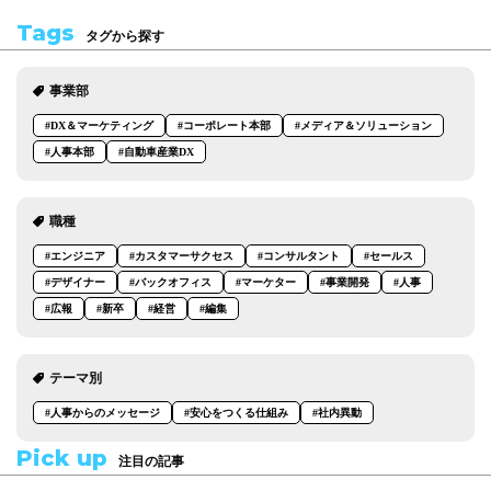
Tags
タグから探す
事業部
#DX＆マーケティング
#コーポレート本部
#メディア＆ソリューション
#人事本部
#自動車産業DX
職種
#エンジニア
#カスタマーサクセス
#コンサルタント
#セールス
#デザイナー
#バックオフィス
#マーケター
#事業開発
#人事
#広報
#新卒
#経営
#編集
テーマ別
#人事からのメッセージ
#安心をつくる仕組み
#社内異動
Pick up
注目の記事