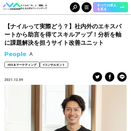
すべての求人
ナイルの「今」と「挑戦」を
を見る
伝える公式オウンドメディア
【ナイルって実際どう？】社内外のエキスパ
Category
カテゴリ
ートから助言を得てスキルアップ！分析を軸
人（65）
事業（36）
に課題解決を担うサイト改善ユニット
組織（37）
お知らせ（25）
People
人
#DX＆マーケティング
#コンサルタント
Tag
タグ
2021.12.09
事業部
#DX＆マーケティング
#コーポレート本部
#メディア＆ソリューション
#人事本部
#自動車産業DX
職種
#エンジニア
#カスタマーサクセス
#コンサルタント
#セールス
#デザイナー
#バックオフィス
#マーケター
#事業開発
#人事