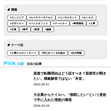
職種
#エンジニア
#カスタマーサクセス
#コンサルタント
#セールス
#デザイナー
#バックオフィス
#マーケター
#事業開発
#人事
#広報
#新卒
#経営
#編集
テーマ別
#人事からのメッセージ
#安心をつくる仕組み
#社内異動
Pick up
注目の記事
面接で転職理由はどう話すべき？面接官が聞き
たい、模範解答ではない「本音」
2023.08.01
大企業からナイルへ、“挑戦したい”という意欲
で手に入れた理想の環境
2026.02.04