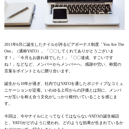
#広報
#新卒
#経営
#編集
テーマ別
#人事からのメッセージ
#安心をつくる仕組み
#社内異動
2011年6月に誕生したナイルが誇るピアボーナス制度「You Are The
注目の記事
One」（通称YATO）。「〇〇してくれてありがとうございま
す！」「今月もお疲れ様でした！」「〇〇達成、すごいです
面接で転職理由はどう話すべき？面接官が聞きた
ね！」などなど、メンバーからメンバーへ、感謝や労い、称賛の
い、模範解答ではない「本音」
言葉をポイントともに贈り合います。
2023.08.01
誕生から10年が過ぎ、社内ではYATOを通したポジティブなコミュ
ニケーションが定着。いわゆる上司からの評価とは別に、メンバ
ーが互いを称え合う文化がしっかり根付いていることを感じま
す。
今回は、今やナイルにとってなくてはならないYATOの誕生秘話
と、YATOがどのように使われ、どのような効果が生まれているか