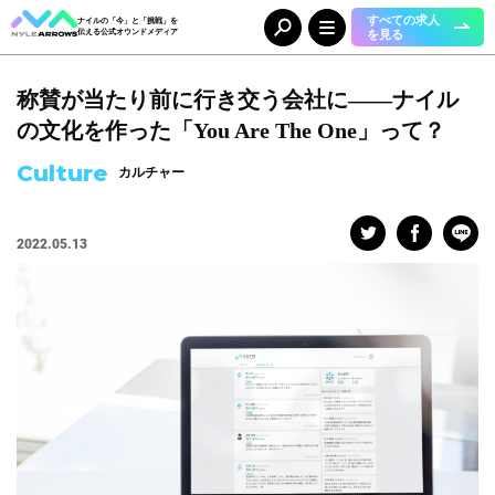
すべての求人
ナイルの「今」と「挑戦」を
を見る
伝える公式オウンドメディア
称賛が当たり前に行き交う会社に――ナイル
Category
カテゴリ
の文化を作った「You Are The One」って？
人（65）
事業（36）
Culture
カルチャー
組織（37）
お知らせ（25）
2022.05.13
Tag
タグ
事業部
#DX＆マーケティング
#コーポレート本部
#メディア＆ソリューション
#人事本部
#自動車産業DX
職種
#エンジニア
#カスタマーサクセス
#コンサルタント
#セールス
#デザイナー
#バックオフィス
#マーケター
#事業開発
#人事