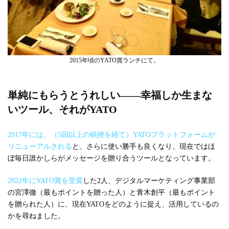
2015年頃のYATO賞ランチにて。
単純にもらうとうれしい――幸福しか生まな
いツール、それがYATO
2017年には、（5回以上の頓挫を経て）YATOプラットフォームが
リニューアルされる
と、さらに使い勝手も良くなり、現在ではほ
ぼ毎日誰かしらがメッセージを贈り合うツールとなっています。
2022年にYATO賞を受賞
した2人、デジタルマーケティング事業部
の宮澤徹（最もポイントを贈った人）と青木創平（最もポイント
を贈られた人）に、現在YATOをどのように捉え、活用しているの
かを尋ねました。