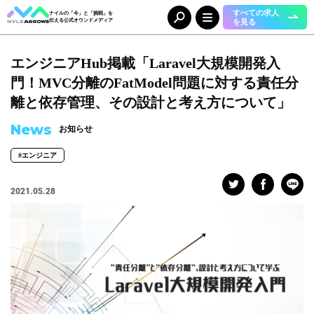
すべての求人
ナイルの「今」と「挑戦」を
を見る
伝える公式オウンドメディア
エンジニアHub掲載「Laravel大規模開発入
Category
カテゴリ
門！MVC分離のFatModel問題に対する責任分
人（65）
事業（36）
離と依存管理、その設計と考え方について」
組織（37）
お知らせ（25）
News
お知らせ
#エンジニア
Tag
タグ
2021.05.28
事業部
#DX＆マーケティング
#コーポレート本部
#メディア＆ソリューション
#人事本部
#自動車産業DX
職種
#エンジニア
#カスタマーサクセス
#コンサルタント
#セールス
#デザイナー
#バックオフィス
#マーケター
#事業開発
#人事