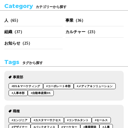
Category
カテゴリーから探す
人（65）
事業（36）
組織（37）
カルチャー（23）
お知らせ（25）
Tags
タグから探す
事業部
#DX＆マーケティング
#コーポレート本部
#メディア＆ソリューション
#人事本部
#自動車産業DX
職種
#エンジニア
#カスタマーサクセス
#コンサルタント
#セールス
#デザイナー
#バックオフィス
#マーケター
#事業開発
#人事