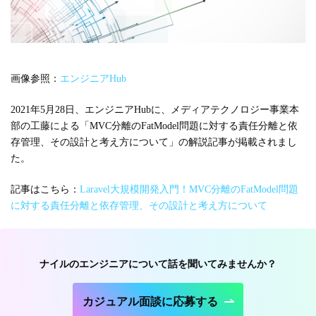
#広報
#新卒
#経営
#編集
テーマ別
#人事からのメッセージ
#安心をつくる仕組み
#社内異動
画像参照：
エンジニアHub
2021年5月28日、エンジニアHubに、メディアテクノロジー事業本
注目の記事
部の工藤による「MVC分離のFatModel問題に対する責任分離と依
存管理、その設計と考え方について」の解説記事が掲載されまし
面接で転職理由はどう話すべき？面接官が聞きた
た。
い、模範解答ではない「本音」
記事はこちら：
Laravel大規模開発入門！MVC分離のFatModel問題
2023.08.01
に対する責任分離と依存管理、その設計と考え方について
ナイルのエンジニアについて話を聞いてみませんか？
カジュアル面談に応募する