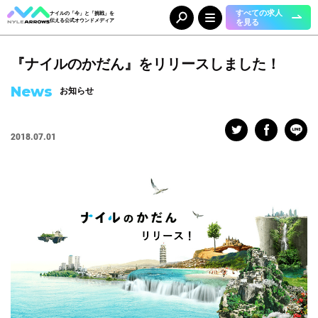
すべての求人
ナイルの「今」と「挑戦」を
を見る
伝える公式オウンドメディア
『ナイルのかだん』をリリースしました！
Category
カテゴリ
News
お知らせ
人（65）
事業（36）
組織（37）
お知らせ（25）
2018.07.01
Tag
タグ
事業部
#DX＆マーケティング
#コーポレート本部
#メディア＆ソリューション
#人事本部
#自動車産業DX
職種
#エンジニア
#カスタマーサクセス
#コンサルタント
#セールス
#デザイナー
#バックオフィス
#マーケター
#事業開発
#人事