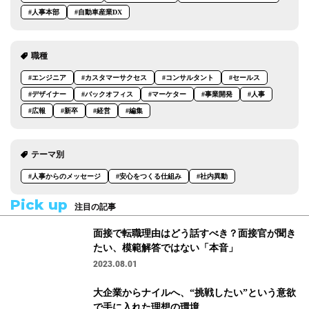
#人事本部
#自動車産業DX
職種
#エンジニア
#カスタマーサクセス
#コンサルタント
#セールス
#デザイナー
#バックオフィス
#マーケター
#事業開発
#人事
#広報
#新卒
#経営
#編集
テーマ別
#人事からのメッセージ
#安心をつくる仕組み
#社内異動
Pick up
注目の記事
面接で転職理由はどう話すべき？面接官が聞き
たい、模範解答ではない「本音」
2023.08.01
大企業からナイルへ、“挑戦したい”という意欲
で手に入れた理想の環境