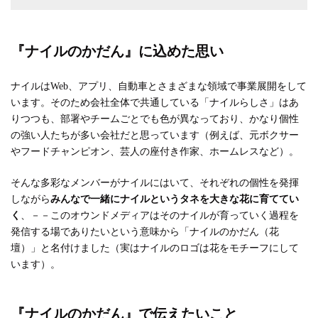
『ナイルのかだん』に込めた思い
ナイルはWeb、アプリ、自動車とさまざまな領域で事業展開をして
います。そのため会社全体で共通している「ナイルらしさ」はあ
りつつも、部署やチームごとでも色が異なっており、かなり個性
の強い人たちが多い会社だと思っています（例えば、元ボクサー
やフードチャンピオン、芸人の座付き作家、ホームレスなど）。
そんな多彩なメンバーがナイルにはいて、それぞれの個性を発揮
しながら
みんなで一緒にナイルというタネを大きな花に育ててい
く
、－－このオウンドメディアはそのナイルが育っていく過程を
発信する場でありたいという意味から「ナイルのかだん（花
壇）」と名付けました（実はナイルのロゴは花をモチーフにして
います）。
『ナイルのかだん』で伝えたいこと