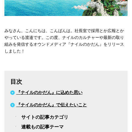
#広報
#新卒
#経営
#編集
テーマ別
#人事からのメッセージ
#安心をつくる仕組み
#社内異動
みなさん、こんにちは、こんばんは。社長室で採用とか広報とか
やっている渡邉です。この度、ナイルのカルチャーや最新の取り
組みを発信するオウンドメディア『ナイルのかだん』をリリース
注目の記事
しました！
面接で転職理由はどう話すべき？面接官が聞きた
い、模範解答ではない「本音」
目次
2023.08.01
『ナイルのかだん』に込めた思い
『ナイルのかだん』で伝えたいこと
サイトの記事カテゴリ
連載もの記事テーマ