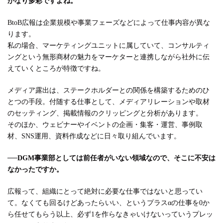
かなり多彩ですよね。
BtoB広報は企業規模や事業フェーズなどによって仕事内容が異な
ります。
私の場合、マーケティングユニットに属していて、コンサルティ
ングという無形商材の魅力をマーケターと連携しながら社外に伝
えていくところが特徴ですね。
メディア露出は、ステークホルダーとの関係を構築するためのひ
とつの手段。付随する仕事として、メディアリレーションや取材
のセッティング、掲載情報のクリッピングと分析があります。
そのほか、ウェビナーやイベントの企画・集客・運営、事例取
材、SNS運用、資料作成などに日々取り組んでいます。
──
DGM事業部としては前任者がいない領域なので、そこに不安は
なかったですか。
広報って、組織にとって絶対に必要な仕事ではないと思ってい
て。なくても回るけどあったらいい、というプラスαの仕事を0か
ら任せてもらう以上、必ず1を作らなきゃいけないっていうプレッ