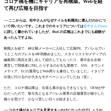
コロナ禍を機にキャリアを再構築。Webを経
て再び広報を目指す
──
ここからは、松中さんがなぜナイルを転職先に選んだのかにつ
いて伺いたいです。これまでのキャリアについては
松中さんのnote
に詳しく書かれていましたが、BtoCの広報はこれまでにも経験が
あったんですよね。
靴職人を経て、紳士靴メーカーに入社して広報PR、アパレルでい
うところのプレスを4年弱務めました。スタイリストやメディアの
編集部に商品を貸し出して紹介してもらったり、展示会を企画・
運営して関係者にPRしたりするのが主な業務で、SNS、オウンド
メディア、ECの運用などWeb周りも兼任していました。イタリア
出張に行けるのが大きなモチベーションでしたね（笑）。
ただ、コロナ禍以降は、出張も展示会もできなくなり、OEMが中
心だったので、取引先となるアパレル業界の店舗運営が縮小した
煽りを受けて、かなり苦しい日々が続きました。
──
コロナ禍がキャリアを見直すきっかけになったのでしょうか。