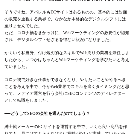
そうですね。アパレルもECサイトはあるものの、基本的には対面
の販売を重視する業界で、なかなか本格的なデジタルシフトには
至りませんでした。
ただ、コロナ禍をきかっけに、Webマーケティングの必要性が認知
され、デジタルシフトせざるを得ない状況になりました。
かくいう私自身、付け焼刃的なスキルでWeb周りの業務を兼任しま
したから、いつかはちゃんとWebマーケティングを学びたいと考え
ていました。
コロナ禍で好きな仕事ができなくなり、やりたいことややるべき
ことを考える中で、今がWeb業界でスキルを磨くタイミングだと思
って、メディア運営を行う会社にSEOコンテンツのディレクター
として転職をしました。
──
どうしてSEOの会社を選んだのでしょう？
紳士靴メーカーのECサイトを運営する中で、いくら良い商品を作
れても、見つけてもらえなければ意味がないと実感していたから