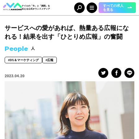
すべての求人
ナイルの「今」と「挑戦」を
を見る
伝える公式オウンドメディア
サービスへの愛があれば、熱量ある広報にな
Category
カテゴリ
れる！結果を出す「ひとりめ広報」の奮闘
人（65）
事業（36）
People
人
組織（37）
お知らせ（25）
#DX＆マーケティング
#広報
Tag
タグ
2023.04.20
事業部
#DX＆マーケティング
#コーポレート本部
#メディア＆ソリューション
#人事本部
#自動車産業DX
職種
#エンジニア
#カスタマーサクセス
#コンサルタント
#セールス
#デザイナー
#バックオフィス
#マーケター
#事業開発
#人事