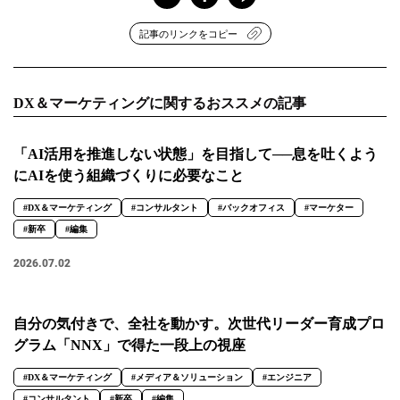
記事のリンクをコピー
DX＆マーケティングに関するおススメの記事
「AI活用を推進しない状態」を目指して──息を吐くよう
にAIを使う組織づくりに必要なこと
#DX＆マーケティング
#コンサルタント
#バックオフィス
#マーケター
#新卒
#編集
2026.07.02
自分の気付きで、全社を動かす。次世代リーダー育成プロ
グラム「NNX」で得た一段上の視座
#DX＆マーケティング
#メディア＆ソリューション
#エンジニア
#コンサルタント
#新卒
#編集