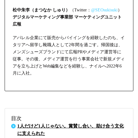
松中朱李（まつなか しゅり）
（Twitter：
@SEOsukisuki
）
デジタルマーケティング事業部 マーケティングユニット
広報
アパレル企業にて販売からバイイングを経験したのち、イ
タリアへ留学し靴職人として2年間を過ごす。帰国後は、
メンズシューズブランドにて広報PRやメディア運営等に
従事。その後、メディア運営を行う事業会社で新規メディ
アを立ち上げとWeb編集などを経験し、ナイルへ2022年6
月に入社。
目次
1人だけど1人じゃない。賞賛し合い、助け合う文化
に支えられた