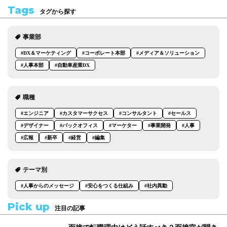
Tags
タグから探す
事業部
#DX＆マーケティング
#コーポレート本部
#メディア＆ソリューション
#人事本部
#自動車産業DX
職種
#エンジニア
#カスタマーサクセス
#コンサルタント
#セールス
#デザイナー
#バックオフィス
#マーケター
#事業開発
#人事
#広報
#新卒
#経営
#編集
テーマ別
#人事からのメッセージ
#安心をつくる仕組み
#社内異動
Pick up
注目の記事