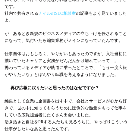
です。
社内で共有される
ナイルのSEO相談室
の記事もよく見ていました
よ。
が、あるとき新規のビジネスメディアの立ち上げを任されること
になって、気付いたら編集業務がメインになっていたんです。
仕事自体はおもしろく、やりがいもあったのですが、入社当初に
描いていたキャリアと実務がだんだんかけ離れていって…。
携わっているメディアが軌道に乗ったところで、「もう一度広報
がやりたいな」とぼんやり転職を考えるようになりました。
──
再び広報に戻りたいと思ったのはなぜですか？
編集として企業に企画書を出す中で、会社とサービスが心から好
きで、世の中に知ってもらうために圧倒的な熱量をもって仕事を
している広報担当者にたくさん出会いました。
活き活きと自社をPRする人たちを見るうちに、やっぱりこういう
仕事がしたいなあと思ったんです。