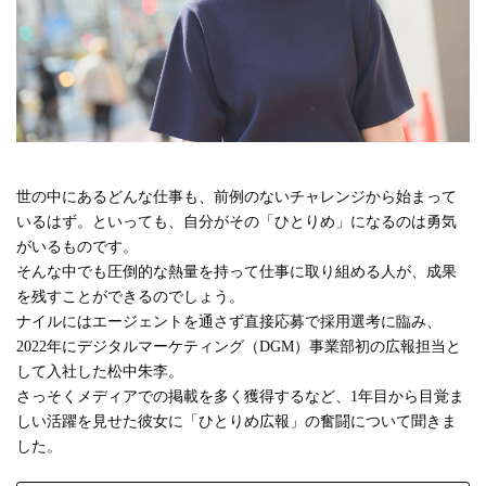
#広報
#新卒
#経営
#編集
テーマ別
#人事からのメッセージ
#安心をつくる仕組み
#社内異動
注目の記事
世の中にあるどんな仕事も、前例のないチャレンジから始まって
いるはず。といっても、自分がその「ひとりめ」になるのは勇気
面接で転職理由はどう話すべき？面接官が聞きた
がいるものです。
い、模範解答ではない「本音」
そんな中でも圧倒的な熱量を持って仕事に取り組める人が、成果
を残すことができるのでしょう。
2023.08.01
ナイルにはエージェントを通さず直接応募で採用選考に臨み、
2022年にデジタルマーケティング（DGM）事業部初の広報担当と
して入社した松中朱李。
さっそくメディアでの掲載を多く獲得するなど、1年目から目覚ま
しい活躍を見せた彼女に「ひとりめ広報」の奮闘について聞きま
した。