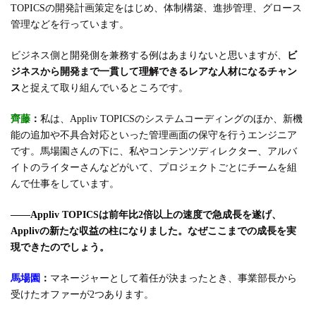
TOPICSの開発計画策定をはじめ、体制構築、進捗管理、グロース
管理などを行っています。
ビジネス側と開発側を兼務する例はあまりないと思いますが、
ビ
ジネスから開発まで一貫して理解できるレアな人材になるチャン
ス
と捉えて取り組んでいるところです。
齊藤
：
私は、Appliv TOPICSのシステムコーディングのほか、新機
能の追加や不具合対応といった管理画面の保守を行うエンジニア
です。馬場園さんの下に、私やコンテンツディレクター、アルバ
イトのライターさんなどがいて、プロジェクトごとにチームを組
んで仕事をしています。
――Appliv TOPICSは前年比2倍以上の速度で急成長を遂げ、
Applivの新たな収益の柱になりました。なぜここまでの成長を実
現できたのでしょう。
馬場園
：
マネージャーとして着任が決まったとき、事業部長から
受けたオファーが2つあります。