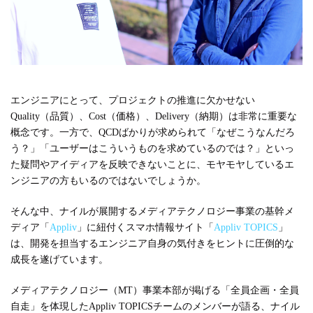
#広報
#新卒
#経営
#編集
テーマ別
#人事からのメッセージ
#安心をつくる仕組み
#社内異動
エンジニアにとって、プロジェクトの推進に欠かせない
Quality（品質）、Cost（価格）、Delivery（納期）は非常に重要な
注目の記事
概念です。一方で、QCDばかりが求められて「なぜこうなんだろ
う？」「ユーザーはこういうものを求めているのでは？」といっ
面接で転職理由はどう話すべき？面接官が聞きた
た疑問やアイディアを反映できないことに、モヤモヤしているエ
い、模範解答ではない「本音」
ンジニアの方もいるのではないでしょうか。
2023.08.01
そんな中、ナイルが展開するメディアテクノロジー事業の基幹メ
ディア「
Appliv
」に紐付くスマホ情報サイト「
Appliv TOPICS
」
は、開発を担当するエンジニア自身の気付きをヒントに圧倒的な
成長を遂げています。
メディアテクノロジー（MT）事業本部が掲げる「全員企画・全員
自走」を体現したAppliv TOPICSチームのメンバーが語る、ナイル