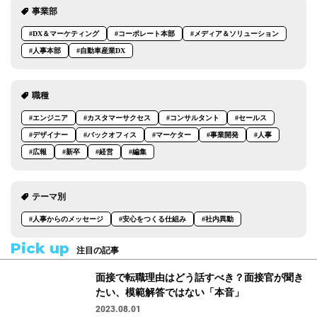
事業部
#DX＆マーケティング
#コーポレート本部
#メディア＆ソリューション
#人事本部
#自動車産業DX
職種
#エンジニア
#カスタマーサクセス
#コンサルタント
#セールス
#デザイナー
#バックオフィス
#マーケター
#事業開発
#人事
#広報
#新卒
#経営
#編集
テーマ別
#人事からのメッセージ
#安心をつくる仕組み
#社内異動
Pick up
注目の記事
面接で転職理由はどう話すべき？面接官が聞き
たい、模範解答ではない「本音」
2023.08.01