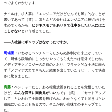
のでよくわかります。
ナイルは、求人票に「エンジニアだけどなんでも屋」的なことが
書いてあって（笑）。ほとんどの会社はエンジニアに技術だけを
求めてくるから、
ビジネスモデルありきで仕事をしたい人にはこ
こしかない
という感じでした。
――入社後にギャップはなかったですか。
馬場園
：
いわゆるベンチャーらしからぬ体制が出来上がってい
て、研修も段階的にしっかりやってもらえたのは意外でしたね。
メディアテクノロジーの名前のとおり、ブラック的な手法に頼ら
ず「メディアの力できちんと結果を出していこうぜ！」って快適
さに驚きました。
齊藤
：
ベンチャーだし、ある程度放置されることを覚悟していた
けど、
みんな異常に面倒見がいい
んです（笑）。「セットアップ
して」といわれて手順書を投げられ、わからなくても聞きづらい
組織にいたこともあるので、そこが良い意味でのギャップでし
た。