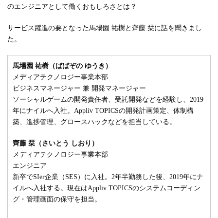
のエンジニアとして働くおもしろさとは？
サービス躍進の要となった馬場園 祐樹と齊藤 栞に話を聞きまし
た。
馬場園 祐樹（ばばぞの ゆうき）
メディアテクノロジー事業本部
ビジネスマネージャー 兼 開発マネージャー
ソーシャルゲームの開発責任者、受託開発などを経験し、2019
年にナイルへ入社。Appliv TOPICSの開発計画策定、体制構
築、進捗管理、グロースハックなどを担当している。
齊藤 栞（さいとう しおり）
メディアテクノロジー事業本部
エンジニア
新卒でSIer企業（SES）に入社。2年半勤務した後、2019年にナ
イルへ入社する。現在はAppliv TOPICSのシステムコーディン
グ・管理画面の保守を担当。