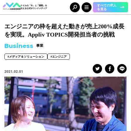
すべての求人
ナイルの「今」と「挑戦」を
を見る
伝える公式オウンドメディア
エンジニアの枠を超えた動きが売上200%成長
Category
カテゴリ
を実現。Appliv TOPICS開発担当者の挑戦
人（65）
事業（36）
Business
事業
組織（37）
お知らせ（25）
#メディア＆ソリューション
#エンジニア
Tag
タグ
2021.02.01
事業部
#DX＆マーケティング
#コーポレート本部
#メディア＆ソリューション
#人事本部
#自動車産業DX
職種
#エンジニア
#カスタマーサクセス
#コンサルタント
#セールス
#デザイナー
#バックオフィス
#マーケター
#事業開発
#人事