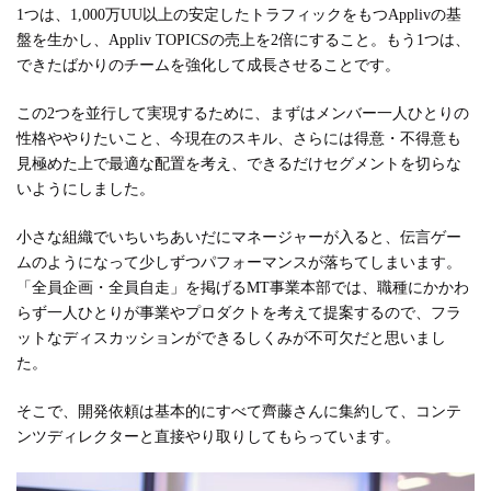
1つは、1,000万UU以上の安定したトラフィックをもつApplivの基
盤を生かし、Appliv TOPICSの売上を2倍にすること。もう1つは、
できたばかりのチームを強化して成長させることです。
この2つを並行して実現するために、まずはメンバー一人ひとりの
性格ややりたいこと、今現在のスキル、さらには得意・不得意も
見極めた上で最適な配置を考え、できるだけセグメントを切らな
いようにしました。
小さな組織でいちいちあいだにマネージャーが入ると、伝言ゲー
ムのようになって少しずつパフォーマンスが落ちてしまいます。
「全員企画・全員自走」を掲げるMT事業本部では、職種にかかわ
らず一人ひとりが事業やプロダクトを考えて提案するので、フラ
ットなディスカッションができるしくみが不可欠だと思いまし
た。
そこで、開発依頼は基本的にすべて齊藤さんに集約して、コンテ
ンツディレクターと直接やり取りしてもらっています。