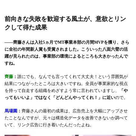
前向きな失敗を歓迎する風土が、意欲とリン
クして得た成果
――齊藤さんは入社5ヵ月でMT事業本部の月間MVPを獲り、さら
に全社の年間新人賞も受賞されました。こういった八面六臂の活
躍が見られたのは、事業部の環境によるところも大きかったんで
すね。
齊藤
：
誰にでも、なんでも言ってくれて大丈夫！という雰囲気が
結果につながったところは大きいですね。全員が事業家的な視点
を持って自走する組織をめざすよう常に言われていますし、
「や
ってもいいよ」ではなく「どんどんやってくれ！」に近い
ので。
馬場園
：
齊藤さんの最初の成果は、広告売上を大幅にアップさせ
たことなんですが、元々は構造化データを改善できないか調べて
いて、リンク広告に行き着いたんだったよね。