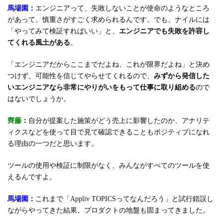
馬場園
：
エンジニアって、失敗しないことが使命のようなところ
があって、慎重さがすごく求められるんです。でも、ナイルには
「やってみて検証すればいい」と、
エンジニアでも失敗を許容し
てくれる風土がある
。
「エンジニアだからここまでだよね、これが限界だよね」と決め
つけず、可能性を信じてやらせてくれるので、
みずから発信した
いエンジニアなら非常にやりがいをもって仕事に取り組める
ので
はないでしょうか。
齊藤
：
自分が提案した施策がどう売上に影響したのか、アナリテ
ィクスなどを使って目で見て確認できることもポジティブになれ
る理由の一つだと思います。
ツールの使用や検証に制限がなく、みんながすべてのツールを使
えるんですよ。
馬場園
：
これまで「Appliv TOPICSってなんだろう」と試行錯誤し
ながらやってきた結果、プロダクトの地盤も固まってきました。