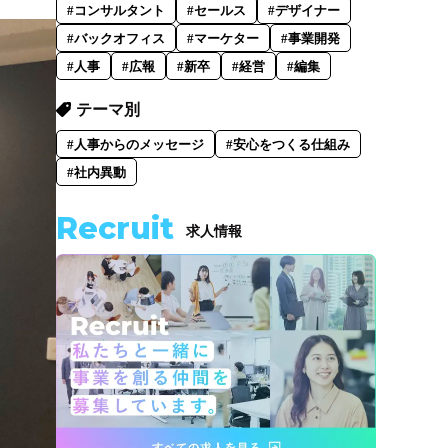
#コンサルタント
#セールス
#デザイナー
#バックオフィス
#マーケター
#事業開発
#人事
#広報
#新卒
#経営
#編集
テーマ別
#人事からのメッセージ
#安心をつくる仕組み
#社内異動
Recruit
求人情報