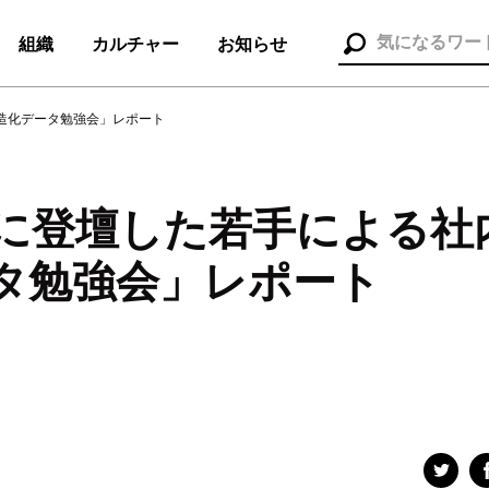
組織
カルチャー
お知らせ
構造化データ勉強会」レポート
ントに登壇した若手による社
組織（37）
お知らせ（25）
タ勉強会」レポート
ポレート本部
#メディア＆ソリューション
#人事本部
セス
#コンサルタント
#セールス
#デザイナー