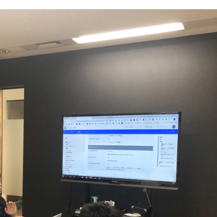
#事業開発
#人事
#広報
#新卒
#経営
#編集
をつくる仕組み
#社内異動