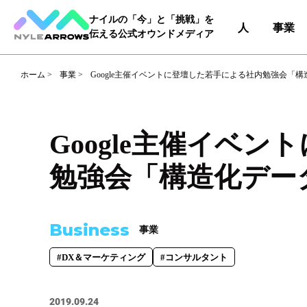
ナイルの「今」と「挑戦」を
人
事業
伝える公式オウンドメディア
ホーム
>
事業
>
Google主催イベントに登壇した若手による社内勉強会「
Category
カテゴリ
Google主催イベ
人（65）
事業（36）
勉強会「構造化デー
Tag
タグ
Business
事業
事業部
#DX＆マーケティング
#コー
#DX＆マーケティング
#コンサルタント
#自動車産業DX
2019.09.24
職種
#エンジニア
#カスタマーサク