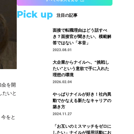
Pick up
注目の記事
面接で転職理由はどう話すべ
き？面接官が聞きたい、模範解
答ではない「本音」
2023.08.01
大企業からナイルへ、“挑戦し
たい”という意欲で手に入れた
理想の環境
2026.02.04
強会を開
したいと
やっぱりナイルが好き！社内異
動でかなえる新たなキャリアの
。
築き方
2024.11.27
、今をと
「お互いのミスマッチをゼロに
したい」ナイルが採用活動にお