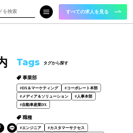
すべての求人を見る
注目の記事
内
Tags
タグから探す
面接で転職理由はどう話すべき？面接官
が聞きたい、模範解答ではない「本音」
事業部
2023.08.01
#DX＆マーケティング
#コーポレート本部
#メディア＆ソリューション
#人事本部
#自動車産業DX
職種
#エンジニア
#カスタマーサクセス