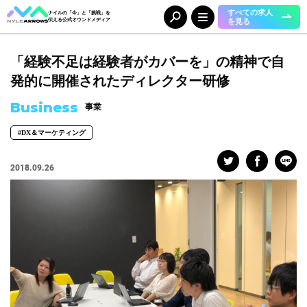
すべての求人
ナイルの「今」と「挑戦」を
を見る
伝える公式オウンドメディア
「経験不足は経験者がカバーを」の精神で自
Category
カテゴリ
発的に開催されたディレクター研修
人（65）
事業（36）
Business
事業
組織（37）
お知らせ（25）
#DX＆マーケティング
Tag
タグ
2018.09.26
事業部
#DX＆マーケティング
#コーポレート本部
#メディア＆ソリューション
#人事本部
#自動車産業DX
職種
#エンジニア
#カスタマーサクセス
#コンサルタント
#セールス
#デザイナー
#バックオフィス
#マーケター
#事業開発
#人事