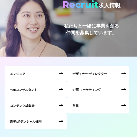
Recruit
求人情報
私たちと一緒に事業を創る
仲間を募集しています。
エンジニア
デザイナー/ディレクター
Webコンサルタント
企画/マーケティング
コンテンツ編集者
営業
新卒/ポテンシャル採用