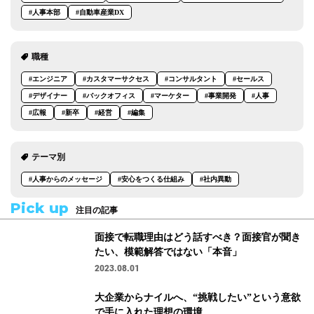
#人事本部
#自動車産業DX
職種
#エンジニア
#カスタマーサクセス
#コンサルタント
#セールス
#デザイナー
#バックオフィス
#マーケター
#事業開発
#人事
#広報
#新卒
#経営
#編集
テーマ別
#人事からのメッセージ
#安心をつくる仕組み
#社内異動
Pick up
注目の記事
面接で転職理由はどう話すべき？面接官が聞き
たい、模範解答ではない「本音」
2023.08.01
大企業からナイルへ、“挑戦したい”という意欲
で手に入れた理想の環境