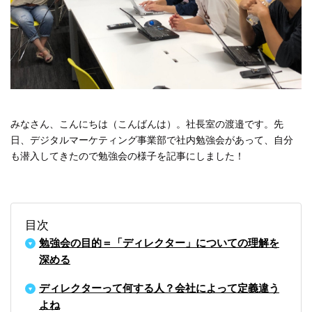
#広報
#新卒
#経営
#編集
テーマ別
#人事からのメッセージ
#安心をつくる仕組み
#社内異動
注目の記事
みなさん、こんにちは（こんばんは）。社長室の渡邉です。先
日、デジタルマーケティング事業部で社内勉強会があって、自分
面接で転職理由はどう話すべき？面接官が聞きた
も潜入してきたので勉強会の様子を記事にしました！
い、模範解答ではない「本音」
2023.08.01
目次
勉強会の目的＝「ディレクター」についての理解を
深める
ディレクターって何する人？会社によって定義違う
よね